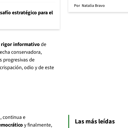
Por
Natalia Bravo
safío estratégico para el
 rigor informativo
de
recha conservadora,
s progresivas de
rispación, odio y de este
, continua e
Las más leídas
democrático
y finalmente,