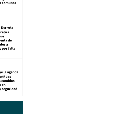
as comunas
Derrota
 retira
que
venta de
ales a
 por falta
ye la agenda
st? Los
s cambios
s en
y seguridad