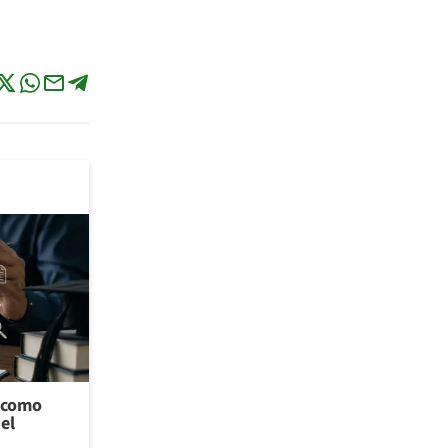
l como
el