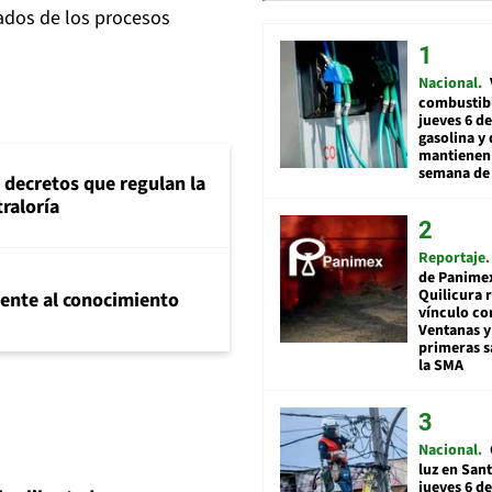
tados de los procesos
Nacional
combustibl
jueves 6 de
gasolina y 
mantienen 
semana de 
 decretos que regulan la
traloría
Reportaje
de Panime
Quilicura 
frente al conocimiento
vínculo co
Ventanas y
primeras s
la SMA
Nacional
luz en San
jueves 6 de