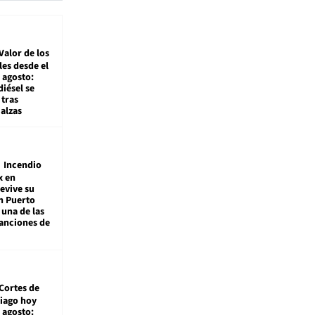
Valor de los
es desde el
 agosto:
diésel se
tras
alzas
Incendio
x en
revive su
n Puerto
 una de las
anciones de
Cortes de
tiago hoy
 agosto: