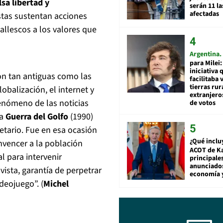
sa libertad y
serán 11 l
afectadas
istas sustentan acciones
allescos a los valores que
Argentina
para Milei:
iniciativa 
on tan antiguas como las
facilitaba 
tierras rur
obalización, el internet y
extranjeros
fenómeno de las noticias
de votos
la
Guerra del Golfo
(1990)
netario. Fue en esa ocasión
¿Qué inclu
vencer a la población
ACOT de Ka
l para intervenir
principale
anunciado
ista, garantía de perpetrar
economía 
deojuego”. (
Michel