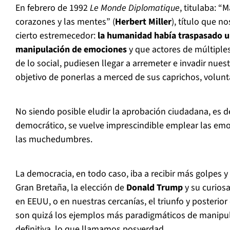
En febrero de 1992
Le Monde Diplomatique
, titulaba: “
corazones y las mentes” (
Herbert Miller
), título que 
cierto estremecedor:
la humanidad había traspasado un
manipulación de emociones
y que actores de múltiple
de lo social, pudiesen llegar a arremeter e invadir nues
objetivo de ponerlas a merced de sus caprichos, volunt
No siendo posible eludir la aprobación ciudadana, es d
democrático, se vuelve imprescindible emplear las emoc
las muchedumbres.
La democracia, en todo caso, iba a recibir más golpes y
Gran Bretaña, la elección de
Donald Trump
y su curiosa
en EEUU, o en nuestras cercanías, el triunfo y posterior
son quizá los ejemplos más paradigmáticos de manipul
definitiva, lo que llamamos posverdad.