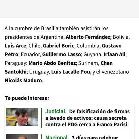
A la cumbre de Brasilia también asistirán los
presidentes de Argentina,
Alberto Fernández
; Bolivia,
Luis Arce
; Chile,
Gabriel Boric
; Colombia,
Gustavo
Petro
; Ecuador,
Guillermo Lasso
; Guyana,
Irfaan Ali
;
Paraguay:
Mario Abdo Benítez
; Surinam,
Chan
Santokhi
; Uruguay,
Luis Lacalle Pou
; y el venezolano
Nicolás Maduro
.
Te puede interesar
De falsificación de firmas
Judicial
a lavado de activos: causa secreta
contra el PDG cerca a Franco Parisi
3 días para celebrar
Nacional