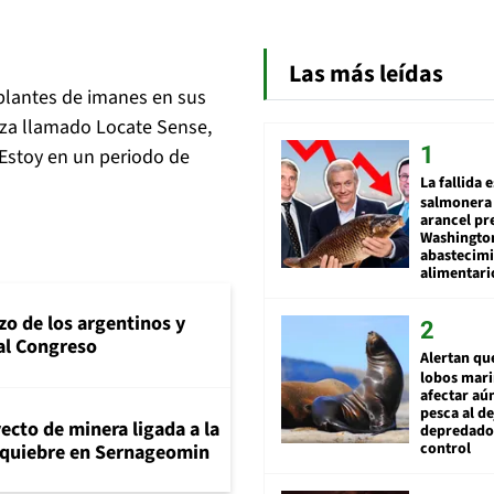
Las más leídas
plantes de imanes en sus
za llamado Locate Sense,
“Estoy en un periodo de
La fallida 
salmonera 
arancel pr
Washingto
abastecim
alimentari
zo de los argentinos y
al Congreso
Alertan qu
lobos mar
afectar aú
pesca al de
ecto de minera ligada a la
depredador
control
n quiebre en Sernageomin