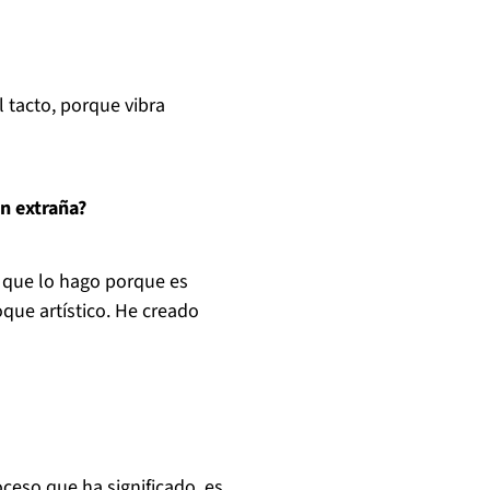
 tacto, porque vibra
ón extraña?
o que lo hago porque es
que artístico. He creado
ceso que ha significado, es