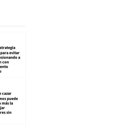
estrategia
para evitar
esionando a
n con
iento
o
e cazar
inos puede
n más la
jar
es sin