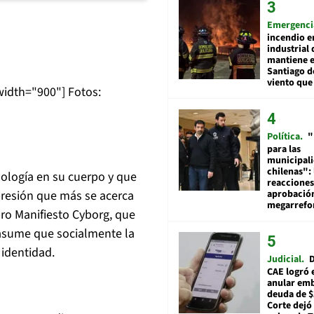
Emergenci
incendio e
industrial 
mantiene e
Santiago d
viento que
width="900"]
Fotos:
Política
"
para las
municipal
chilenas": 
ología en su cuerpo y que
reacciones
aprobació
xpresión que más se acerca
megarref
ro Manifiesto Cyborg, que
 asume que socialmente la
 identidad.
Judicial
D
CAE logró 
anular em
deuda de $
Corte dejó 