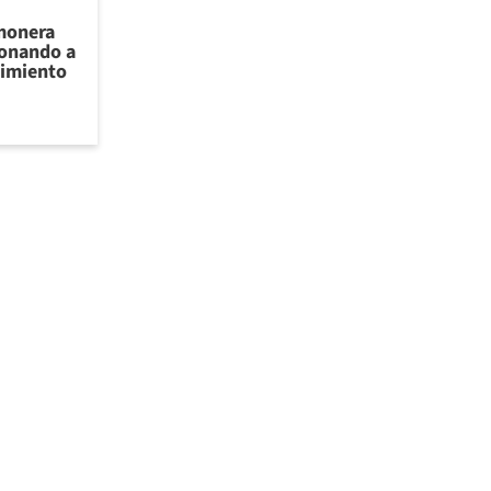
lmonera
ionando a
cimiento