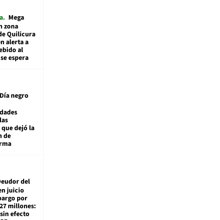
a
Mega
n zona
de Quilicura
n alerta a
ebido al
 se espera
Día negro
idades
las
 que dejó la
n de
orma
eudor del
en juicio
bargo por
27 millones:
sin efecto