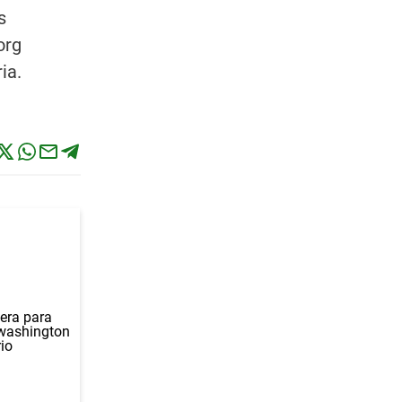
s
org
ia.