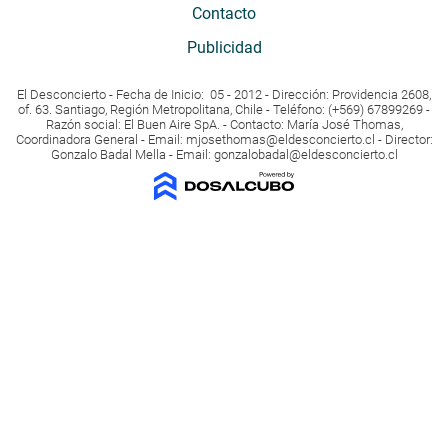
Contacto
Publicidad
El Desconcierto - Fecha de Inicio: 05 - 2012 - Dirección: Providencia 2608,
of. 63. Santiago, Región Metropolitana, Chile - Teléfono: (+569) 67899269 -
Razón social: El Buen Aire SpA. - Contacto: María José Thomas,
Coordinadora General - Email:
mjosethomas@eldesconcierto.cl
- Director:
Gonzalo Badal Mella - Email:
gonzalobadal@eldesconcierto.cl