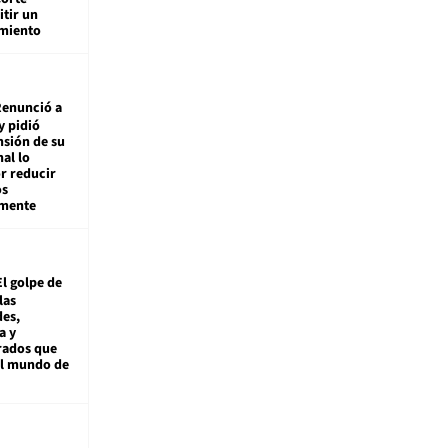
tir un
miento
enunció a
y pidió
nsión de su
nal lo
r reducir
os
amente
El golpe de
las
es,
a y
rados que
al mundo de