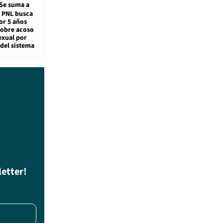
Se suma a
: PNL busca
or 5 años
sobre acoso
exual por
del sistema
letter!