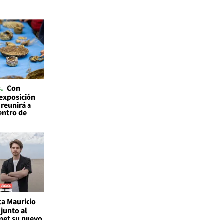
s
Con
 exposición
 reunirá a
entro de
ta Mauricio
junto al
rnet su nuevo