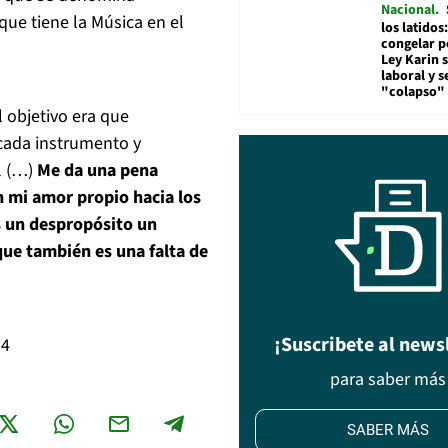
Nacional
 que tiene la Música en el
los latidos
congelar p
Ley Karin 
laboral y s
"colapso" 
l objetivo era que
cada instrumento y
l (…)
Me da una pena
 mi amor propio hacia los
s un despropósito un
 que también es una falta de
¡Suscribete al news
14
para saber más
SABER MÁS