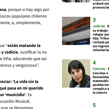
ordenó emi
pronuncia
nosa
, porque si hay algo por
músicos populares chilenos
mente, a, simplemente,
Judicial
R
su trabajo 
rebajar pe
hija: Tribu
rechazó po
que “
están matando la
sus ingres
voluntari
 y codicia
. Justificar la no
de Viña, aduciendo que así
 penoso y vergonzoso”.
Ciencias
Lincolao a 
humanidad
nciar: ‘La vida sin la
matemátic
postdocto
Y qué pasa en mi querido
complica 
la ciencia
un ‘musicidio’
. Ya
ducación Musical,
o que se denomina