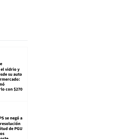
e
el vidrio y
sde su auto
ermercado:
enó
lo con $270
PS se negó a
 resolución
citud de PGU
tos
Corte