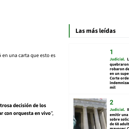
Las más leídas
ó en una carta que esto es
Judicial
L
quebraron 
robaron de
en un sup
Corte ord
indemnizar
mil
trosa decisión de los
Judicial
I
ar con orquesta en vivo
”,
emitir una
sobre soli
de 68 adul
mayores: 