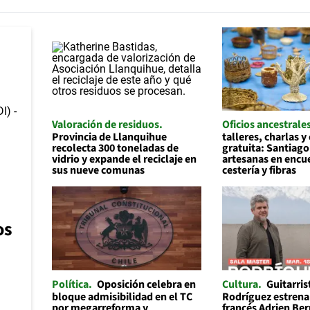
Valoración de residuos
Oficios ancestrale
Provincia de Llanquihue
talleres, charlas y
recolecta 300 toneladas de
gratuita: Santiago
vidrio y expande el reciclaje en
artesanas en encu
sus nueve comunas
cestería y fibras
os
Política
Oposición celebra en
Cultura
Guitarris
bloque admisibilidad en el TC
Rodríguez estrena 
por megarreforma y
francés Adrien Be