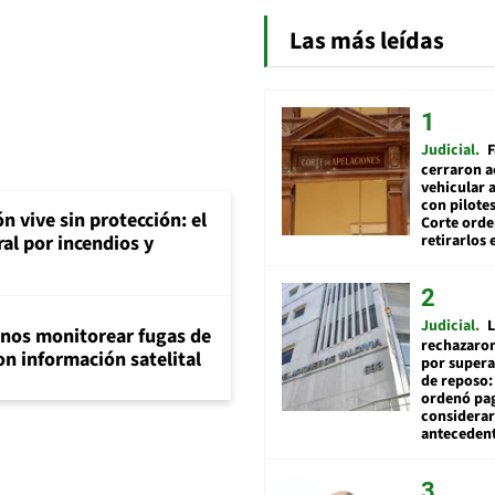
Las más leídas
Judicial
F
cerraron a
vehicular a
con pilotes
n vive sin protección: el
Corte ord
retirarlos 
ral por incendios y
Judicial
L
inos monitorear fugas de
rechazaron
n información satelital
por supera
de reposo:
ordenó pag
considerar
anteceden