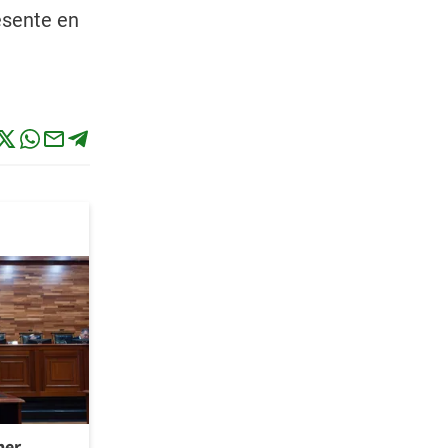
esente en
ner