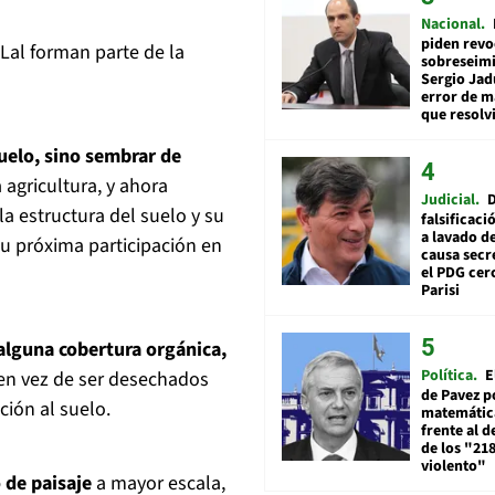
Nacional
piden revo
Lal forman parte de la
sobreseimi
Sergio Jad
error de m
que resolv
suelo, sino sembrar de
 agricultura, y ahora
Judicial
a estructura del suelo y su
falsificaci
a lavado de
su próxima participación en
causa secr
el PDG cer
Parisi
alguna cobertura orgánica,
Política
E
 en vez de ser desechados
de Pavez po
ción al suelo.
matemática
frente al 
de los "21
violento"
o de paisaje
a mayor escala,