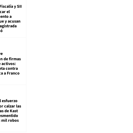
Fiscalía y SII
car el
ento a
ue y acusan
agistrada
ió
De
ón de firmas
 activos:
eta contra
ca a Franco
l esfuerzo
r calzar las
s de Kast
desmentido
8 mil robos