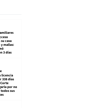
amiliares
cceso
 su casa
 y mallas:
enó
en 3 días
e
 licencia
r 338 días
 Corte
arla por no
 todos sus
tes