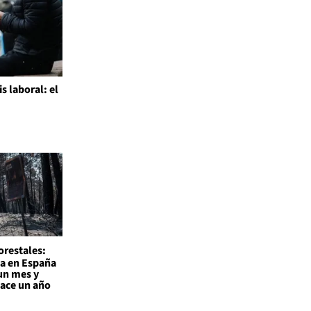
is laboral: el
l
orestales:
a en España
un mes y
hace un año