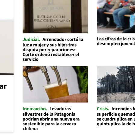
Las cifras de la cris
Judicial
Arrendador cortó la
desempleo juveni
luz a mujer y sus hijos tras
disputa por reparaciones:
Corte ordenó restablecer el
servicio
car
Innovación
Levaduras
Crisis
Incendios f
silvestres de la Patagonia
superficie quemad
podrían abrir una nueva era
se cuadruplica en 
sostenible para la cerveza
quintuplica la de 
chilena