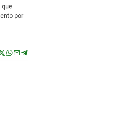
s que
mento por