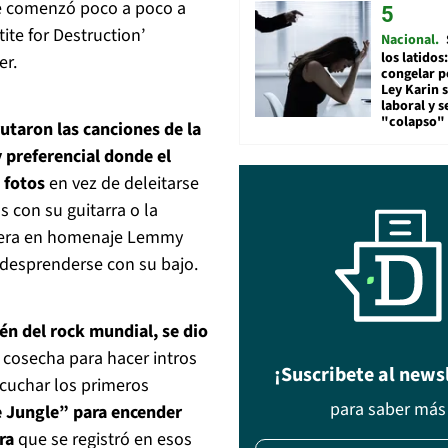
nte comenzó poco a poco a
ite for Destruction’
Nacional
los latidos
er.
congelar p
Ley Karin 
laboral y s
"colapso" 
rutaron las canciones de la
 preferencial donde el
 fotos
en vez de deleitarse
s con su guitarra o la
lera en homenaje Lemmy
 desprenderse con su bajo.
én del rock mundial, se dio
 cosecha para hacer intros
¡Suscribete al news
scuchar los primeros
para saber más
 Jungle” para encender
ra
que se registró en esos