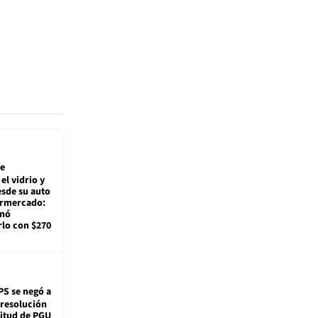
e
el vidrio y
sde su auto
ermercado:
enó
lo con $270
PS se negó a
 resolución
citud de PGU