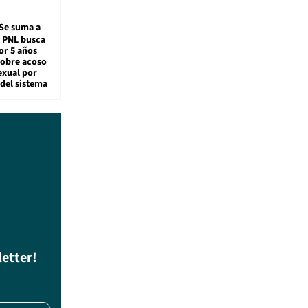
Se suma a
: PNL busca
or 5 años
sobre acoso
exual por
del sistema
letter!