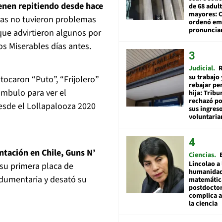
nen repitiendo desde hace
de 68 adul
mayores: 
stas no tuvieron problemas
ordenó emi
pronuncia
que advirtieron algunos por
os Miserables días antes.
Judicial
R
su trabajo 
tocaron “Puto”, “Frijolero”
rebajar pe
mbulo para ver el
hija: Tribu
rechazó po
esde el Lollapalooza 2020
sus ingres
voluntari
ntación en Chile, Guns N’
Ciencias
Lincolao a 
 su primera placa de
humanidad
dumentaria y desató su
matemátic
postdocto
complica 
la ciencia