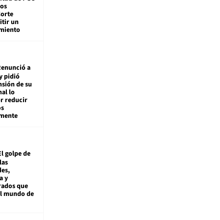
tos
Corte
tir un
miento
enunció a
y pidió
nsión de su
nal lo
r reducir
os
amente
El golpe de
las
es,
a y
rados que
al mundo de