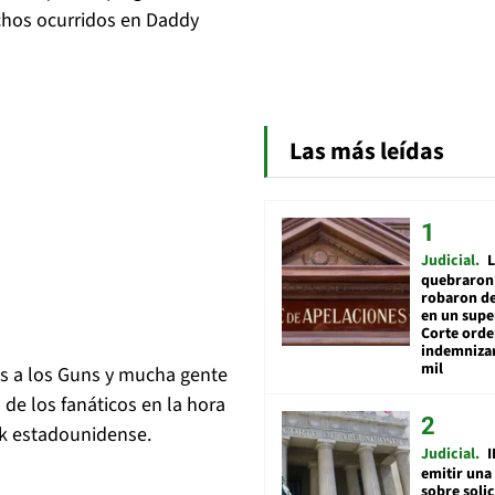
chos ocurridos en Daddy
Las más leídas
Judicial
L
quebraron 
robaron de
en un sup
Corte ord
indemnizar
mil
s a los Guns y mucha gente
e los fanáticos en la hora
ck estadounidense.
Judicial
I
emitir una
sobre soli