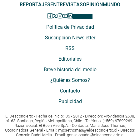
REPORTAJES
ENTREVISTAS
OPINIÓN
MUNDO
Política de Privacidad
Suscripción Newsletter
RSS
Editoriales
Breve historia del medio
¿Quiénes Somos?
Contacto
Publicidad
El Desconcierto - Fecha de Inicio: 05 - 2012 - Dirección: Providencia 2608,
of. 63. Santiago, Región Metropolitana, Chile - Teléfono: (+569) 67899269 -
Razón social: El Buen Aire SpA. - Contacto: María José Thomas,
Coordinadora General - Email:
mjosethomas@eldesconcierto.cl
- Director:
Gonzalo Badal Mella - Email:
gonzalobadal@eldesconcierto.cl