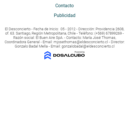
Contacto
Publicidad
El Desconcierto - Fecha de Inicio: 05 - 2012 - Dirección: Providencia 2608,
of. 63. Santiago, Región Metropolitana, Chile - Teléfono: (+569) 67899269 -
Razón social: El Buen Aire SpA. - Contacto: María José Thomas,
Coordinadora General - Email:
mjosethomas@eldesconcierto.cl
- Director:
Gonzalo Badal Mella - Email:
gonzalobadal@eldesconcierto.cl