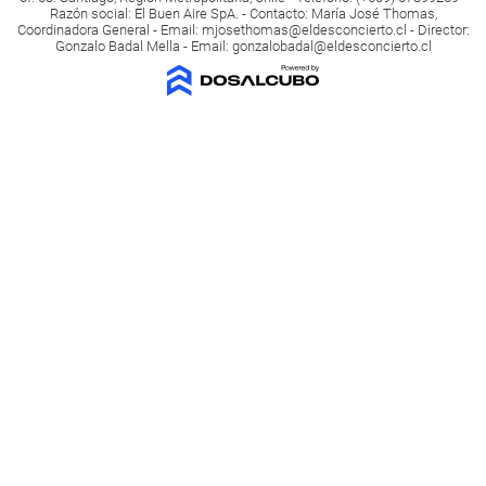
Razón social: El Buen Aire SpA. - Contacto: María José Thomas,
Coordinadora General - Email:
mjosethomas@eldesconcierto.cl
- Director:
Gonzalo Badal Mella - Email:
gonzalobadal@eldesconcierto.cl