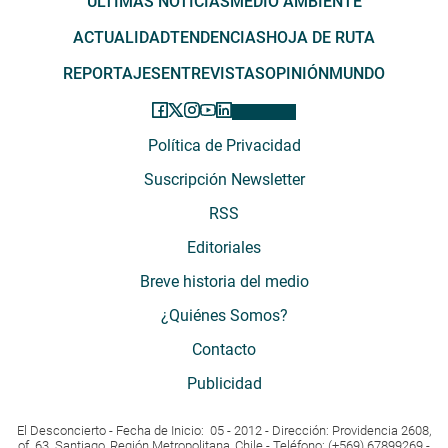
ÚLTIMAS NOTICIAS
MEDIO AMBIENTE
ACTUALIDAD
TENDENCIAS
HOJA DE RUTA
REPORTAJES
ENTREVISTAS
OPINIÓN
MUNDO
Política de Privacidad
Suscripción Newsletter
RSS
Editoriales
Breve historia del medio
¿Quiénes Somos?
Contacto
Publicidad
El Desconcierto - Fecha de Inicio: 05 - 2012 - Dirección: Providencia 2608,
of. 63. Santiago, Región Metropolitana, Chile - Teléfono: (+569) 67899269 -