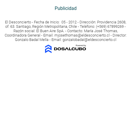
Publicidad
El Desconcierto - Fecha de Inicio: 05 - 2012 - Dirección: Providencia 2608,
of. 63. Santiago, Región Metropolitana, Chile - Teléfono: (+569) 67899269 -
Razón social: El Buen Aire SpA. - Contacto: María José Thomas,
Coordinadora General - Email:
mjosethomas@eldesconcierto.cl
- Director:
Gonzalo Badal Mella - Email:
gonzalobadal@eldesconcierto.cl