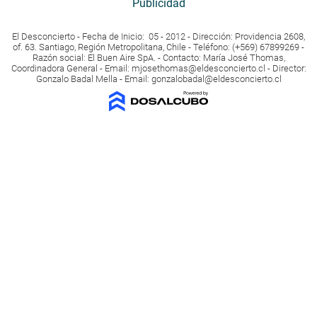
Publicidad
El Desconcierto - Fecha de Inicio: 05 - 2012 - Dirección: Providencia 2608,
of. 63. Santiago, Región Metropolitana, Chile - Teléfono: (+569) 67899269 -
Razón social: El Buen Aire SpA. - Contacto: María José Thomas,
Coordinadora General - Email:
mjosethomas@eldesconcierto.cl
- Director:
Gonzalo Badal Mella - Email:
gonzalobadal@eldesconcierto.cl