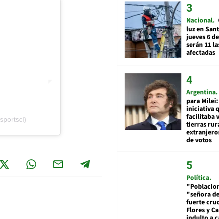
Nacional
luz en San
jueves 6 de
serán 11 l
afectadas
Argentina
para Milei:
iniciativa 
facilitaba 
sportscl)
tierras rur
extranjeros
de votos
Política
"Poblacion
"señora de
fuerte cru
Flores y Ca
indulto a 