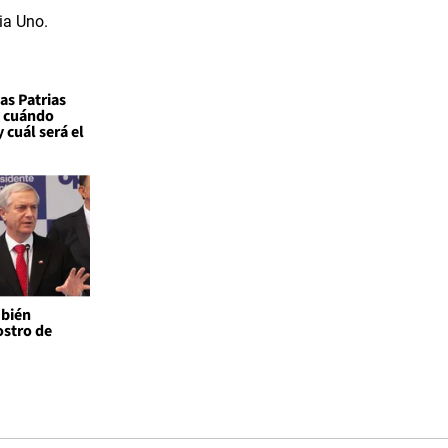
as Patrias
: cuándo
 cuál será el
mbién
ostro de