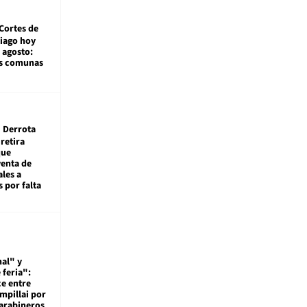
Cortes de
tiago hoy
 agosto:
as comunas
Derrota
 retira
que
venta de
ales a
 por falta
al" y
 feria":
ce entre
mpillai por
carabineros