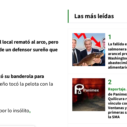
Las más leídas
l local remató al arco, pero
La fallida 
n de un defensor sureño que
salmonera 
arancel pr
Washingto
abastecim
alimentari
ntó su banderola para
ño tocó la pelota con la
Reportaje
de Panime
Quilicura 
vínculo co
Ventanas y
or lo insólito
.
primeras s
la SMA