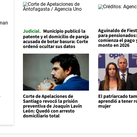
Aguinaldo de Fiest
Judicial
Municipio publicó la
para pensionados
patente y el domicilio de pareja
comienza el pago y
acusada de botar basura: Corte
monto en 2026
ordenó ocultar sus datos
o
Corte de Apelaciones de
El patriarcado ta
Santiago revocó la prisión
aprendió a tener r
preventiva de Joaquín Lavín
mujer
León: Quedó con arresto
domiciliario total