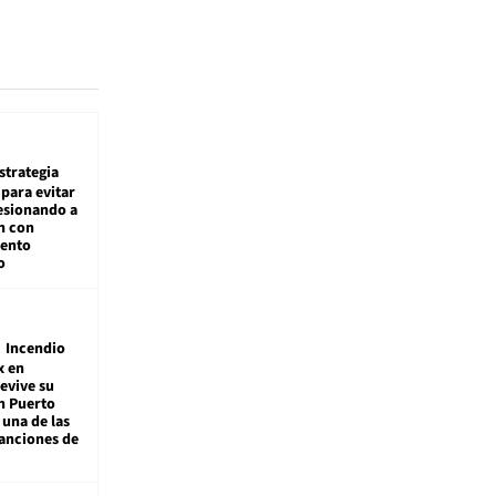
estrategia
para evitar
esionando a
n con
iento
o
Incendio
x en
revive su
n Puerto
 una de las
anciones de