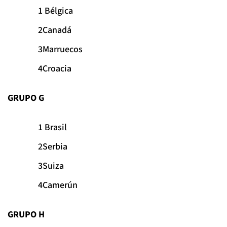
Bélgica
Canadá
Marruecos
Croacia
GRUPO G
Brasil
Serbia
Suiza
Camerún
GRUPO H