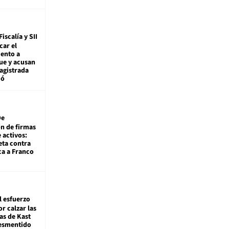
Fiscalía y SII
car el
ento a
ue y acusan
agistrada
ió
De
ón de firmas
 activos:
eta contra
ca a Franco
l esfuerzo
r calzar las
s de Kast
desmentido