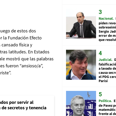
Nacional
piden revo
sobreseimi
luego de estos dos
Sergio Jad
error de m
r la Fundación Efecto
que resolv
 cansado física y
ras latitudes. En Estados
ale mostró que las palabras
Judicial
falsificaci
es fueron “ansioso/a”,
a lavado de
iste”.
causa secr
el PDG cer
Parisi
Política
E
dos por servir al
de Pavez po
n de secretos y tenencia
matemática
frente al 