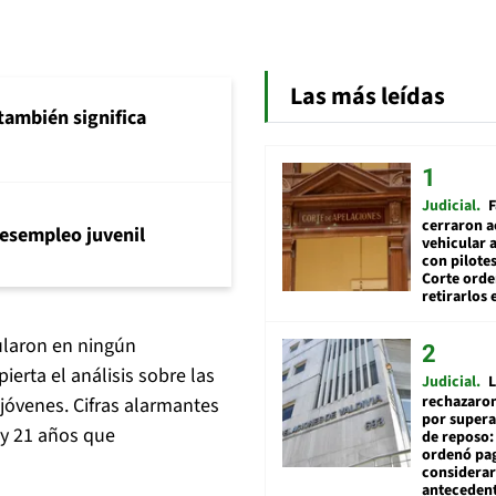
Las más leídas
también significa
Judicial
F
cerraron a
l desempleo juvenil
vehicular a
con pilotes
Corte ord
retirarlos 
ularon en ningún
erta el análisis sobre las
Judicial
L
rechazaron
 jóvenes. Cifras alarmantes
por supera
 y 21 años que
de reposo:
ordenó pag
considerar
anteceden