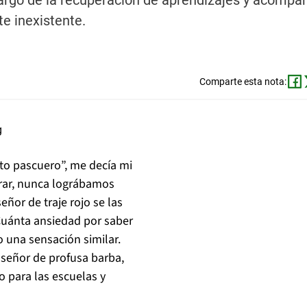
cargo de la recuperación de aprendizajes y acomp
e inexistente.
Comparte esta nota:
ito pascuero”, me decía mi
rar, nunca lográbamos
eñor de traje rojo se las
¡Cuánta ansiedad por saber
 una sensación similar.
 señor de profusa barba,
 para las escuelas y