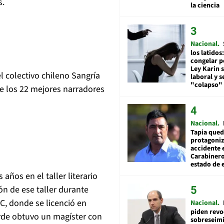
s.
la ciencia
Nacional
los latidos
congelar p
Ley Karin 
 colectivo chileno Sangría
laboral y s
"colapso" 
 de los 22 mejores narradores
Nacional
Tapia qued
protagoniz
accidente 
Carabiner
estado de 
años en el taller literario
ón de ese taller durante
C, donde se licenció en
Nacional
piden revo
arde obtuvo un magíster con
sobreseimi