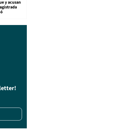
ue y acusan
agistrada
ió
letter!