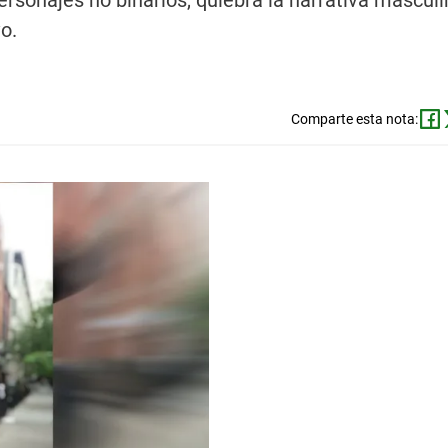
ersonajes no binarios, quiebra la narrativa masculi
o.
Comparte esta nota: