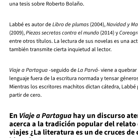
una tesis sobre Roberto Bolaño.
Labbé es autor de
Libro de plumas
(2004),
Navidad y Ma
(2009),
Piezas secretas contra el mundo
(2014) y
Coreogr
entre otros títulos. La lectura de sus novelas es una ac
también transmite cierta inquietud al lector.
Viaje a Partagua
-seguido de
La Parv
á-
viene a quebrar
lenguaje fuera de la escritura normada y tensar géneros 
Mientras los escritores machitos dictan cátedra, Labb
partir de cero.
En
Viaje a Partagua
hay un discurso ate
acerca a la tradici
ón popular del relato
viajes
¿La literatura es un de cruces de