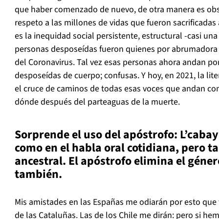
que haber comenzado de nuevo, de otra manera es obsc
respeto a las millones de vidas que fueron sacrificadas
es la inequidad social persistente, estructural -casi una
personas desposeídas fueron quienes por abrumadora 
del Coronavirus. Tal vez esas personas ahora andan por
desposeídas de cuerpo; confusas. Y hoy, en 2021, la liter
el cruce de caminos de todas esas voces que andan co
dónde después del parteaguas de la muerte.
Sorprende el uso del ap
ó
strofo: L
’cabay
como en el habla oral cotidiana, pero t
ancestral. El ap
óstrofo elimina el g
éner
tambi
én.
Mis amistades en las Españas me odiarán por esto que v
de las Cataluñas. Las de los Chile me dirán: pero si hem