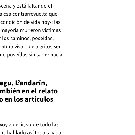
ena y está faltando el
 a esa contrarrevuelta que
 condición de vida hoy-: las
mayoría murieron víctimas
 los caminos, poseídas,
atura viva pide a gritos ser
mo poseídas sin saber hacia
egu, L
’andar
ín,
ambi
én en el relato
o en los art
ículos
oy a decir, sobre todo las
os hablado así toda la vida.