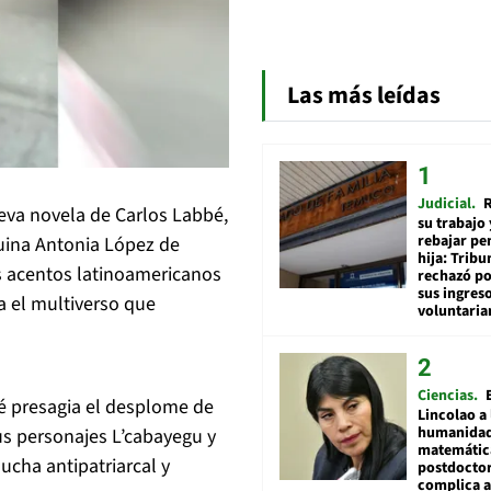
Las más leídas
Judicial
R
ueva novela de Carlos Labbé,
su trabajo 
rebajar pe
uina Antonia López de
hija: Tribu
es acentos latinoamericanos
rechazó po
sus ingres
ra el multiverso que
voluntari
Ciencias
bé presagia el desplome de
Lincolao a 
humanidad
us personajes L’cabayegu y
matemátic
ucha antipatriarcal y
postdocto
complica 