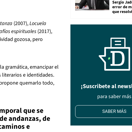
Sergio Jad
error de m
que resolv
tanza
(2007),
Locuela
af
ías espirituales
(2017),
tividad gozosa, pero
 la gramática, emancipar el
literarios e identidades.
é propone quemarlo todo,
¡Suscribete al news
para saber más
mporal que se
SABER MÁS
 de andanzas, de
 caminos e