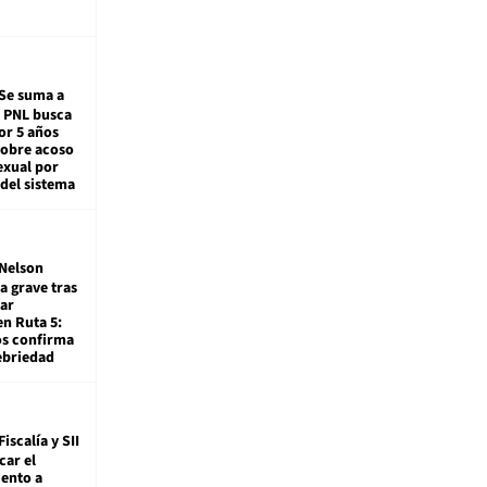
Se suma a
: PNL busca
or 5 años
sobre acoso
exual por
del sistema
Nelson
a grave tras
ar
en Ruta 5:
os confirma
ebriedad
Fiscalía y SII
car el
ento a