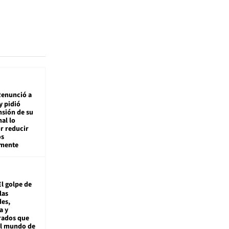
enunció a
y pidió
nsión de su
nal lo
r reducir
os
amente
El golpe de
las
es,
a y
rados que
al mundo de