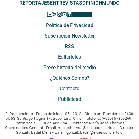
REPORTAJES
ENTREVISTAS
OPINIÓN
MUNDO
Política de Privacidad
Suscripción Newsletter
RSS
Editoriales
Breve historia del medio
¿Quiénes Somos?
Contacto
Publicidad
El Desconcierto - Fecha de Inicio: 05 - 2012 - Dirección: Providencia 2608,
of. 63. Santiago, Región Metropolitana, Chile - Teléfono: (+569) 67899269 -
Razón social: El Buen Aire SpA. - Contacto: María José Thomas,
Coordinadora General - Email:
mjosethomas@eldesconcierto.cl
- Director:
Gonzalo Badal Mella - Email:
gonzalobadal@eldesconcierto.cl