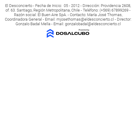
El Desconcierto - Fecha de Inicio: 05 - 2012 - Dirección: Providencia 2608,
of. 63. Santiago, Región Metropolitana, Chile - Teléfono: (+569) 67899269 -
Razón social: El Buen Aire SpA. - Contacto: María José Thomas,
Coordinadora General - Email:
mjosethomas@eldesconcierto.cl
- Director:
Gonzalo Badal Mella - Email:
gonzalobadal@eldesconcierto.cl