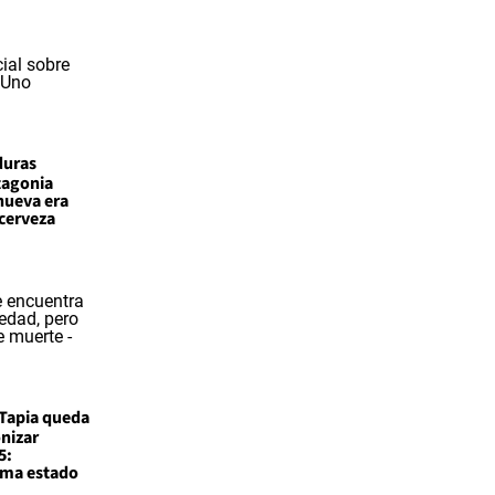
duras
atagonia
nueva era
 cerveza
Tapia queda
nizar
5:
rma estado