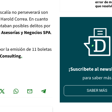
error de m
que resolv
iscalía no perseverará son
e Harold Correa. En cuanto
putaban posibles delitos por
a Asesorías y Negocios SPA
.
or la emisión de 11 boletas
 Consulting
.
¡Suscribete al news
para saber más
SABER MÁS