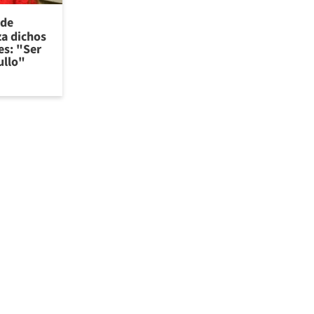
 de
za dichos
es: "Ser
ullo"