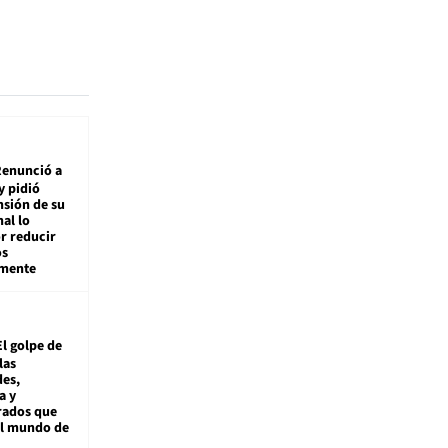
enunció a
y pidió
nsión de su
nal lo
r reducir
os
amente
El golpe de
las
es,
a y
rados que
al mundo de