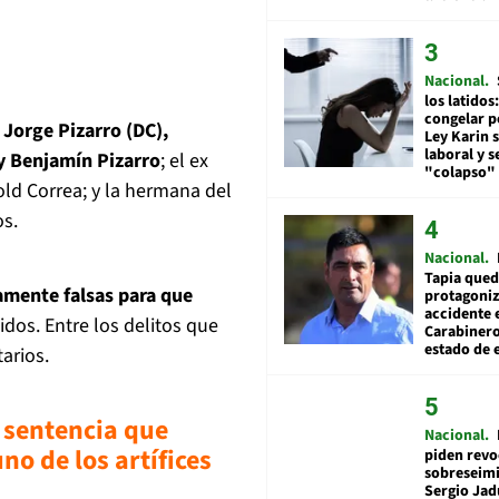
Nacional
los latidos
congelar p
e Jorge Pizarro (DC),
Ley Karin 
laboral y s
y Benjamín Pizarro
; el ex
"colapso" 
old Correa; y la hermana del
os.
Nacional
Tapia qued
amente falsas para que
protagoniz
accidente 
idos. Entre los delitos que
Carabiner
estado de 
arios.
sentencia que
Nacional
o de los artífices
piden revo
sobreseimi
Sergio Jad