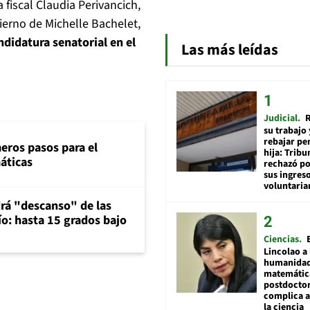
fiscal Claudia Perivancich,
bierno de Michelle Bachelet,
didatura senatorial en el
Las más leídas
Judicial
R
su trabajo 
rebajar pe
eros pasos para el
hija: Tribu
máticas
rechazó po
sus ingres
voluntari
rá "descanso" de las
río: hasta 15 grados bajo
Ciencias
Lincolao a 
humanidad
matemátic
postdocto
complica 
la ciencia