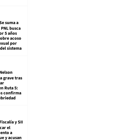
Se suma a
: PNL busca
or 5 años
sobre acoso
exual por
del sistema
Nelson
a grave tras
ar
en Ruta 5:
os confirma
ebriedad
Fiscalía y SII
car el
ento a
ue y acusan