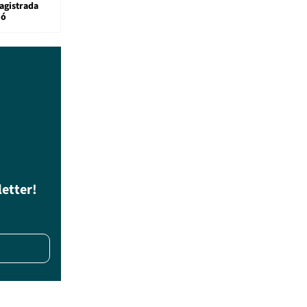
agistrada
ió
letter!