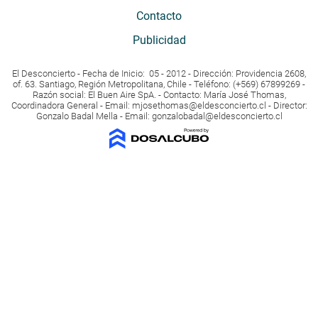
Contacto
Publicidad
El Desconcierto - Fecha de Inicio: 05 - 2012 - Dirección: Providencia 2608,
of. 63. Santiago, Región Metropolitana, Chile - Teléfono: (+569) 67899269 -
Razón social: El Buen Aire SpA. - Contacto: María José Thomas,
Coordinadora General - Email:
mjosethomas@eldesconcierto.cl
- Director:
Gonzalo Badal Mella - Email:
gonzalobadal@eldesconcierto.cl