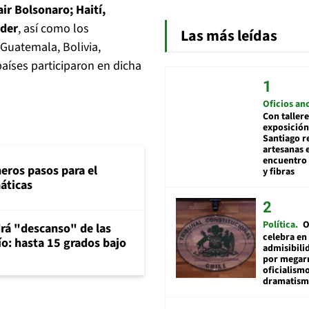
air Bolsonaro; Haití,
ader
, así como los
Las más leídas
 Guatemala, Bolivia,
países participaron en dicha
Oficios an
Con tallere
exposición
Santiago r
artesanas 
encuentro 
eros pasos para el
y fibras
máticas
Política
O
rá "descanso" de las
celebra en
río: hasta 15 grados bajo
admisibili
por megar
oficialismo
dramatis