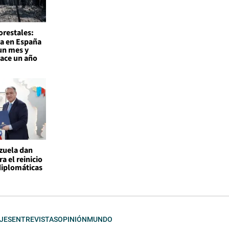
orestales:
a en España
un mes y
hace un año
ezuela dan
a el reinicio
diplomáticas
JES
ENTREVISTAS
OPINIÓN
MUNDO