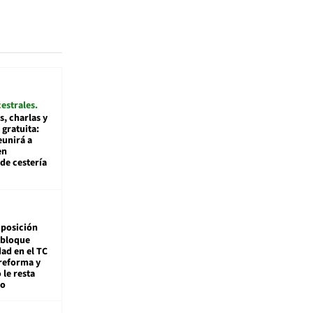
cestrales
s, charlas y
 gratuita:
eunirá a
en
de cestería
posición
 bloque
dad en el TC
reforma y
 le resta
mo