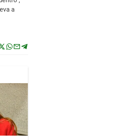
uentro”,
leva a