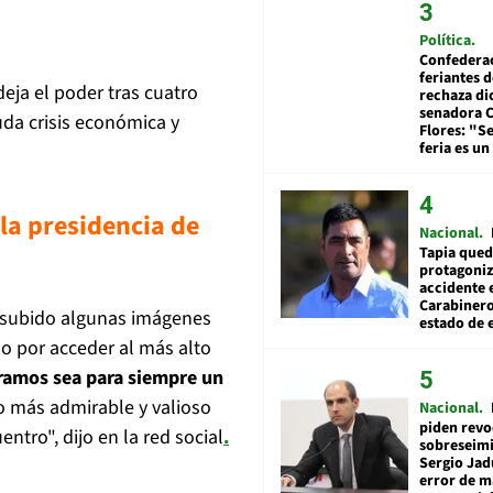
Política
Confedera
feriantes d
deja el poder tras cuatro
rechaza di
senadora 
da crisis económica y
Flores: "S
feria es un
la presidencia de
Nacional
Tapia qued
protagoniz
accidente 
Carabiner
a subido algunas imágenes
estado de 
o por acceder al más alto
bramos
sea para siempre un
 más admirable y valioso
Nacional
piden revo
ntro", dijo en la red social
.
sobreseimi
Sergio Jad
error de m