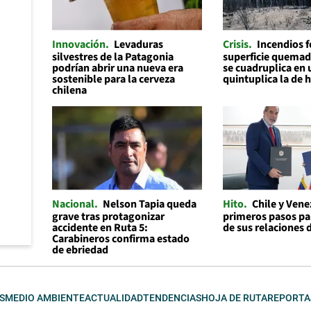
Innovación
Levaduras
Crisis
Incendios f
silvestres de la Patagonia
superficie quemad
podrían abrir una nueva era
se cuadruplica en 
sostenible para la cerveza
quintuplica la de 
chilena
Nacional
Nelson Tapia queda
Hito
Chile y Ven
grave tras protagonizar
primeros pasos par
accidente en Ruta 5:
de sus relaciones 
Carabineros confirma estado
de ebriedad
S
MEDIO AMBIENTE
ACTUALIDAD
TENDENCIAS
HOJA DE RUTA
REPORTA