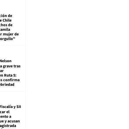
ción de
e Chile
chos de
Camila
er mujer de
 orgullo"
Nelson
a grave tras
ar
en Ruta 5:
os confirma
ebriedad
Fiscalía y SII
car el
ento a
ue y acusan
agistrada