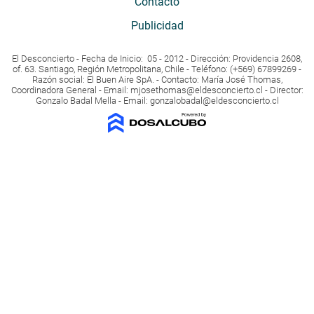
Contacto
Publicidad
El Desconcierto - Fecha de Inicio: 05 - 2012 - Dirección: Providencia 2608,
of. 63. Santiago, Región Metropolitana, Chile - Teléfono: (+569) 67899269 -
Razón social: El Buen Aire SpA. - Contacto: María José Thomas,
Coordinadora General - Email:
mjosethomas@eldesconcierto.cl
- Director:
Gonzalo Badal Mella - Email:
gonzalobadal@eldesconcierto.cl