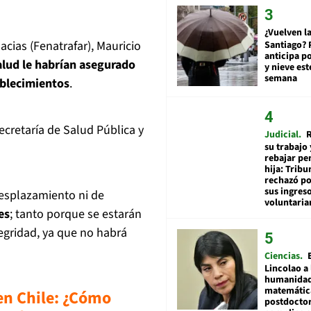
¿Vuelven la
cias (Fenatrafar), Mauricio
Santiago? 
anticipa po
alud le habrían asegurado
y nieve est
semana
ablecimientos
.
cretaría de Salud Pública y
Judicial
R
su trabajo 
rebajar pe
hija: Tribu
rechazó po
sus ingres
desplazamiento ni de
voluntari
es
; tanto porque se estarán
egridad, ya que no habrá
Ciencias
Lincolao a 
humanidad
matemátic
en Chile: ¿Cómo
postdocto