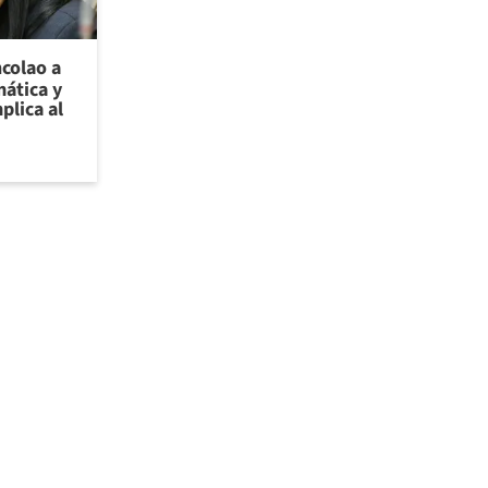
ncolao a
ática y
plica al