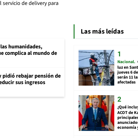
l servicio de delivery para
Las más leídas
a las humanidades,
e complica al mundo de
Nacional
luz en San
jueves 6 de
y pidió rebajar pensión de
serán 11 l
reducir sus ingresos
afectadas
¿Qué inclu
ACOT de Ka
principale
anunciado
economía 