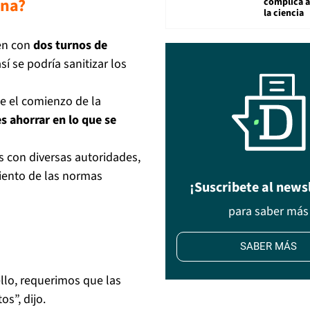
ana?
complica 
la ciencia
nen con
dos turnos de
í se podría sanitizar los
e el comienzo de la
es ahorrar en lo que se
 con diversas autoridades,
iento de las normas
¡Suscribete al news
para saber más
SABER MÁS
llo, requerimos que las
s”, dijo.