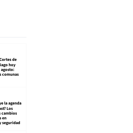
Cortes de
tiago hoy
 agosto:
as comunas
ye la agenda
st? Los
s cambios
s en
y seguridad