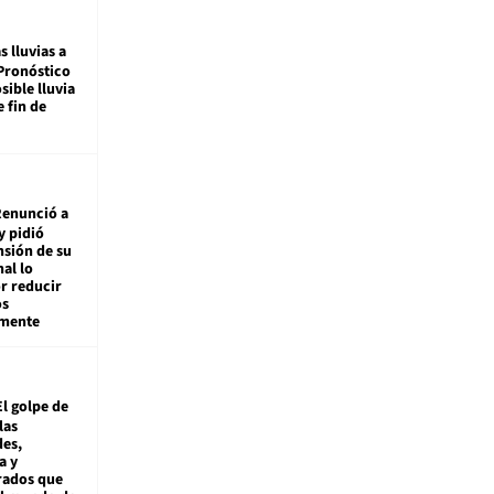
s lluvias a
Pronóstico
sible lluvia
e fin de
enunció a
y pidió
nsión de su
nal lo
r reducir
os
amente
El golpe de
las
es,
a y
rados que