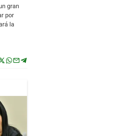
un gran
ar por
ará la