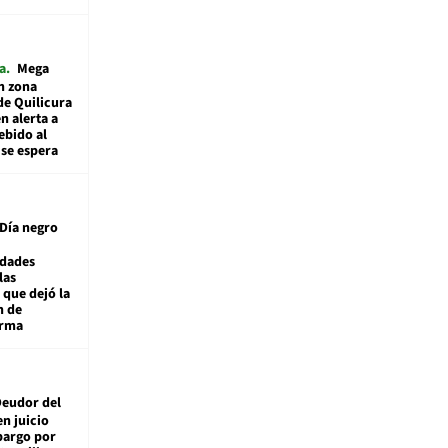
a
Mega
n zona
de Quilicura
n alerta a
ebido al
 se espera
Día negro
idades
las
 que dejó la
n de
orma
eudor del
en juicio
bargo por