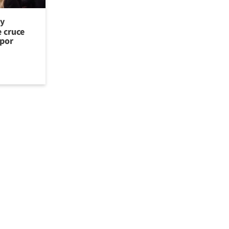
 y
e cruce
 por