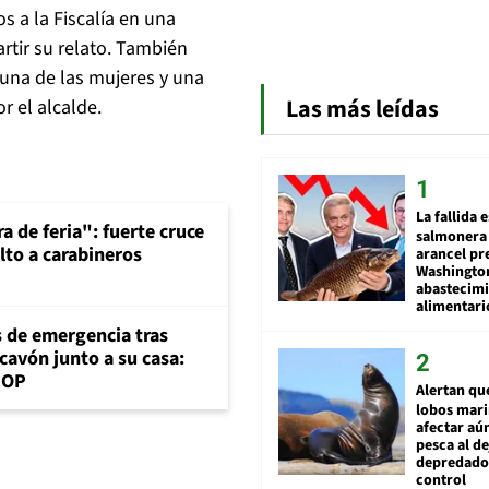
 a la Fiscalía en una
rtir su relato. También
una de las mujeres y una
Las más leídas
or el alcalde.
La fallida 
a de feria": fuerte cruce
salmonera 
lto a carabineros
arancel pr
Washingto
abastecim
alimentari
s de emergencia tras
cavón junto a su casa:
MOP
Alertan qu
lobos mar
afectar aú
pesca al de
depredador
control