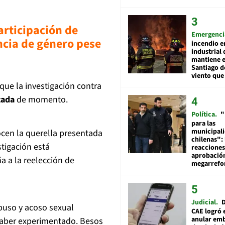
articipación de
Emergenci
ncia de género pese
incendio e
industrial 
mantiene e
Santiago d
viento que
que la investigación contra
zada
de momento.
Política
"
para las
municipal
nocen la querella presentada
chilenas": 
stigación está
reacciones
aprobació
a a la reelección de
megarref
Judicial
D
buso y acoso sexual
CAE logró 
anular em
 haber experimentado. Besos