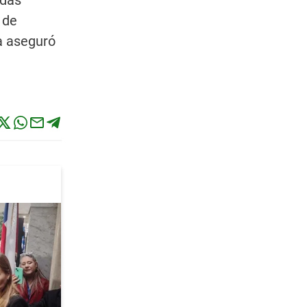
adas
 de
ta aseguró