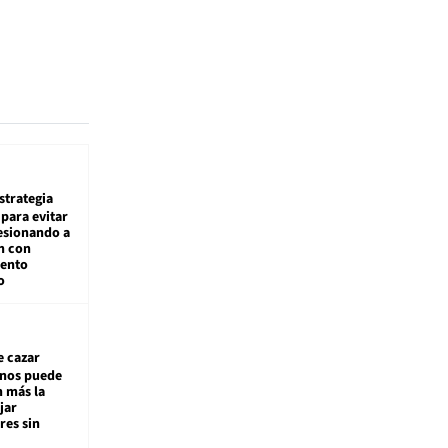
estrategia
para evitar
esionando a
n con
iento
o
e cazar
inos puede
n más la
jar
es sin