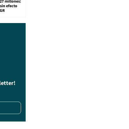
27 millones:
sin efecto
TGR
letter!