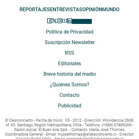
REPORTAJES
ENTREVISTAS
OPINIÓN
MUNDO
Política de Privacidad
Suscripción Newsletter
RSS
Editoriales
Breve historia del medio
¿Quiénes Somos?
Contacto
Publicidad
El Desconcierto - Fecha de Inicio: 05 - 2012 - Dirección: Providencia 2608,
of. 63. Santiago, Región Metropolitana, Chile - Teléfono: (+569) 67899269 -
Razón social: El Buen Aire SpA. - Contacto: María José Thomas,
Coordinadora General - Email:
mjosethomas@eldesconcierto.cl
- Director:
Gonzalo Badal Mella - Email:
gonzalobadal@eldesconcierto.cl