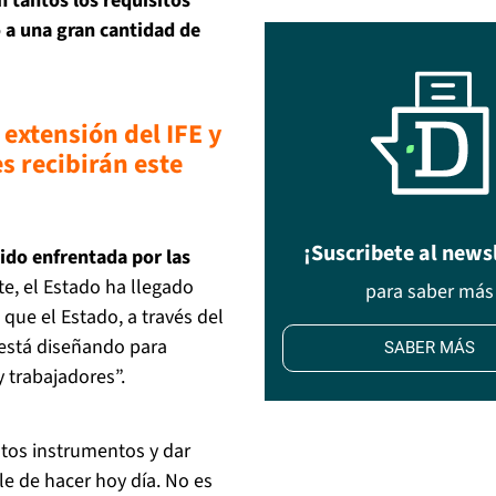
 tantos los requisitos
 a una gran cantidad de
extensión del IFE y
s recibirán este
¡Suscribete al news
ido enfrentada por las
e, el Estado ha llegado
para saber más
que el Estado, a través del
 está diseñando para
SABER MÁS
y trabajadores”.
stos instrumentos y dar
ble de hacer hoy día. No es