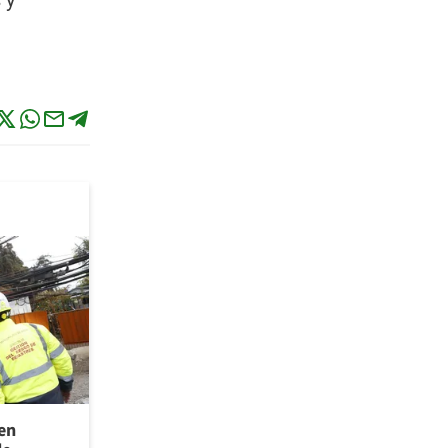
 y
 en