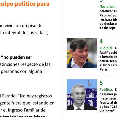
uipo político para
Nacional
celebrar Fi
Patrias: g
rechaza id
de declarar
n vivir con un piso de
17 de sept
o integral de sus vidas”,
Judicial
falsificaci
s “no pueden ser
a lavado de
causa secr
tinciones respecto de las
el PDG cer
Parisi
e personas con alguna
Política
E
de Pavez po
l Estado. “No hay registros
matemática
gente fuera que, estando en
frente al 
de los "21
r el Ingreso Familiar de
violento"