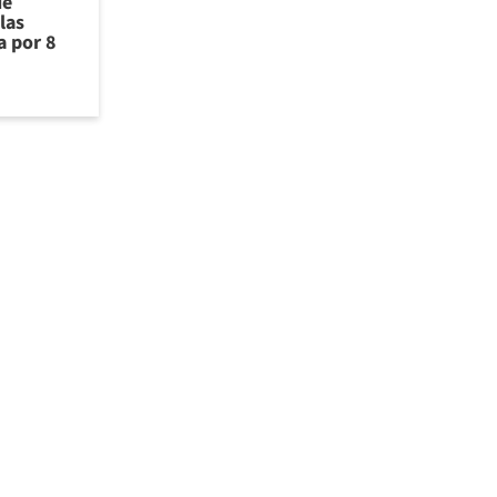
de
las
a por 8