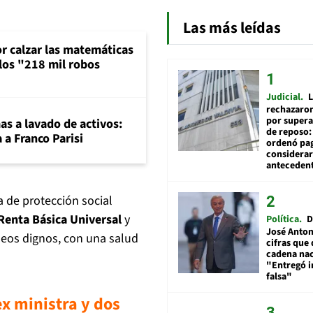
Las más leídas
or calzar las matemáticas
 los "218 mil robos
Judicial
L
rechazaron
por supera
mas a lavado de activos:
de reposo:
 a Franco Parisi
ordenó pag
considerar
anteceden
 de protección social
Renta Básica Universal
y
Política
D
José Anton
leos dignos, con una salud
cifras que 
cadena nac
"Entregó 
falsa"
x ministra y dos