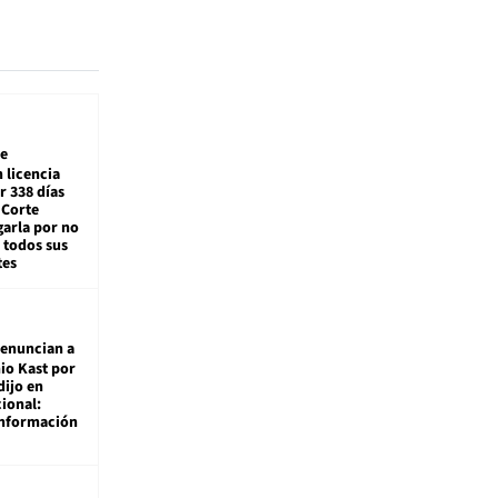
e
 licencia
r 338 días
 Corte
arla por no
 todos sus
tes
enuncian a
io Kast por
dijo en
ional:
información