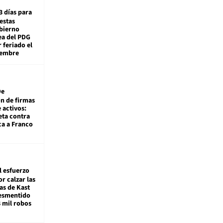
3 días para
estas
obierno
ea del PDG
 feriado el
iembre
De
ón de firmas
 activos:
eta contra
ca a Franco
l esfuerzo
r calzar las
s de Kast
desmentido
8 mil robos