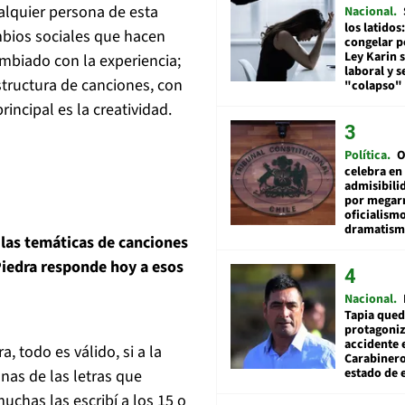
alquier persona de esta
Nacional
los latidos
mbios sociales que hacen
congelar p
Ley Karin 
mbiado con la experiencia;
laboral y s
structura de canciones, con
"colapso" 
incipal es la creatividad.
Política
O
celebra en
admisibili
por megar
oficialismo
dramatis
 las temáticas de canciones
iedra responde hoy a esos
Nacional
Tapia qued
protagoniz
accidente 
, todo es válido, si a la
Carabiner
estado de 
nas de las letras que
chas las escribí a los 15 o