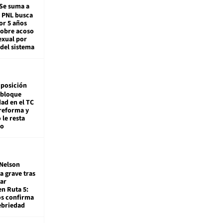
Se suma a
: PNL busca
or 5 años
sobre acoso
exual por
del sistema
posición
 bloque
dad en el TC
reforma y
 le resta
mo
Nelson
a grave tras
ar
en Ruta 5:
os confirma
ebriedad