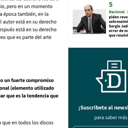
mbio, pero en un momento
Nacional
a época también, en la
piden revo
l autor está en su derecho
sobreseimi
Sergio Jad
Después está en su derecho
error de m
que resolv
reo que es parte del arte
do un fuerte compromiso
onal (elemento utilizado
par que es la tendencia que
¡Suscribete al news
para saber más
 que en todos los discos