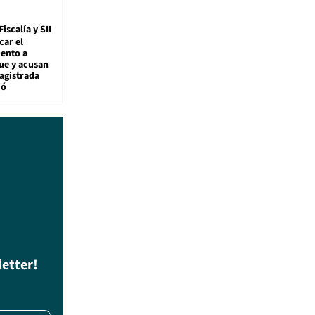
Fiscalía y SII
car el
ento a
ue y acusan
agistrada
ió
letter!