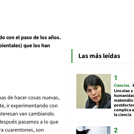
o con el paso de los años.
bientales) que los han
Las más leídas
Ciencias
Lincolao a 
humanidad
ganas de hacer cosas nuevas,
matemátic
te, ir experimentando con
postdocto
complica 
interesan van cambiando.
la ciencia
después pasamos a lo que
ra cuarentones, son