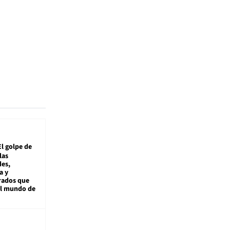
El golpe de
las
es,
a y
rados que
al mundo de