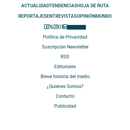
ACTUALIDAD
TENDENCIAS
HOJA DE RUTA
REPORTAJES
ENTREVISTAS
OPINIÓN
MUNDO
Política de Privacidad
Suscripción Newsletter
RSS
Editoriales
Breve historia del medio
¿Quiénes Somos?
Contacto
Publicidad
El Desconcierto - Fecha de Inicio: 05 - 2012 - Dirección: Providencia 2608,
of. 63. Santiago, Región Metropolitana, Chile - Teléfono: (+569) 67899269 -
Razón social: El Buen Aire SpA. - Contacto: María José Thomas,