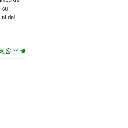
llido de
a su
ial del