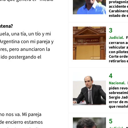
protagoniz
accidente 
Carabiner
estado de 
ntena?
la, una tía, un tío y mi
Judicial
F
Argentina con mi pareja y
cerraron a
vehicular a
res, pero anunciaron la
con pilotes
 ido postergando el
Corte ord
retirarlos 
Nacional
piden revo
sobreseimi
Sergio Jad
error de m
que resolv
mo nos va. Mi pareja
 de encierro estamos