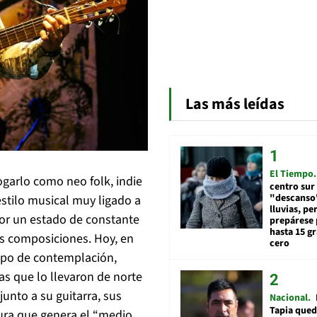
Las más leídas
El Tiempo
garlo como neo folk, indie
centro sur
"descanso"
 estilo musical muy ligado a
lluvias, pe
 por un estado de constante
prepárese p
hasta 15 g
us composiciones. Hoy, en
cero
mpo de contemplación,
as que lo llevaron de norte
junto a su guitarra, sus
Nacional
Tapia qued
mura que genera el “medio