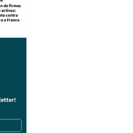
De
ón de firmas
 activos:
eta contra
ca a Franco
letter!