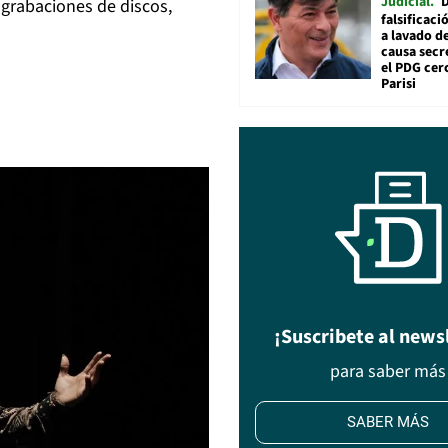
Judicial
 grabaciones de discos,
falsificaci
a lavado de
causa secr
el PDG cer
Parisi
¡Suscribete al news
para saber más
SABER MÁS