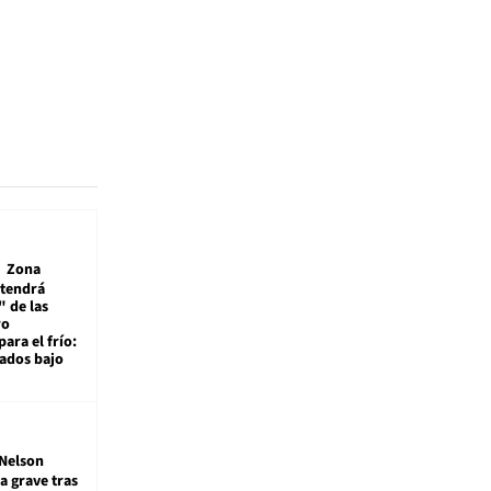
Zona
 tendrá
 de las
ro
ara el frío:
rados bajo
Nelson
a grave tras