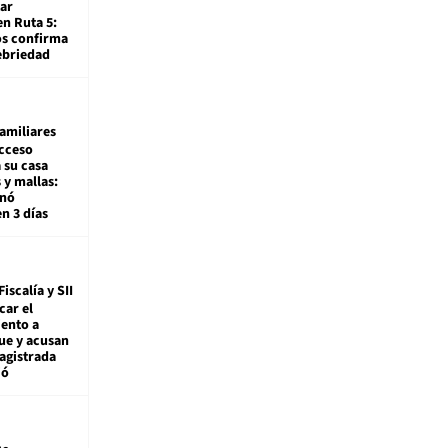
ar
en Ruta 5:
os confirma
ebriedad
amiliares
cceso
 su casa
 y mallas:
enó
en 3 días
Fiscalía y SII
car el
ento a
ue y acusan
agistrada
ió