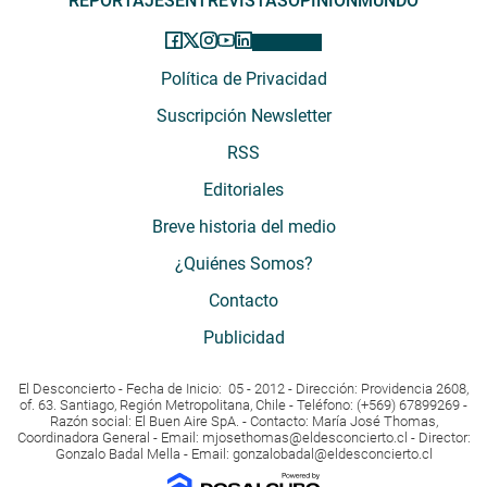
REPORTAJES
ENTREVISTAS
OPINIÓN
MUNDO
Política de Privacidad
Suscripción Newsletter
RSS
Editoriales
Breve historia del medio
¿Quiénes Somos?
Contacto
Publicidad
El Desconcierto - Fecha de Inicio: 05 - 2012 - Dirección: Providencia 2608,
of. 63. Santiago, Región Metropolitana, Chile - Teléfono: (+569) 67899269 -
Razón social: El Buen Aire SpA. - Contacto: María José Thomas,
Coordinadora General - Email:
mjosethomas@eldesconcierto.cl
- Director:
Gonzalo Badal Mella - Email:
gonzalobadal@eldesconcierto.cl