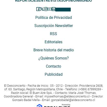
REPORTAJES
ENTREVISTAS
OPINIÓN
MUNDO
Política de Privacidad
Suscripción Newsletter
RSS
Editoriales
Breve historia del medio
¿Quiénes Somos?
Contacto
Publicidad
El Desconcierto - Fecha de Inicio: 05 - 2012 - Dirección: Providencia 2608,
of. 63. Santiago, Región Metropolitana, Chile - Teléfono: (+569) 67899269 -
Razón social: El Buen Aire SpA. - Contacto: María José Thomas,
Coordinadora General - Email:
mjosethomas@eldesconcierto.cl
- Director:
Gonzalo Badal Mella - Email:
gonzalobadal@eldesconcierto.cl