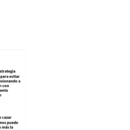
estrategia
para evitar
esionando a
n con
iento
o
e cazar
inos puede
n más la