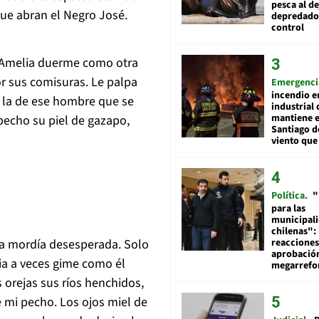
pesca al de
que abran el Negro José.
depredador
control
e Amelia duerme como otra
r sus comisuras. Le palpa
Emergenci
incendio e
a la de ese hombre que se
industrial 
mantiene e
pecho su piel de gazapo,
Santiago d
viento que
Política
"
para las
municipal
chilenas": 
la mordía desesperada. Solo
reacciones
aprobació
lia a veces gime como él
megarref
 orejas sus ríos henchidos,
mi pecho. Los ojos miel de