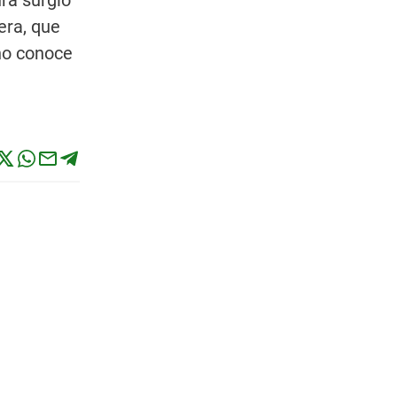
ra surgió
era, que
ino conoce