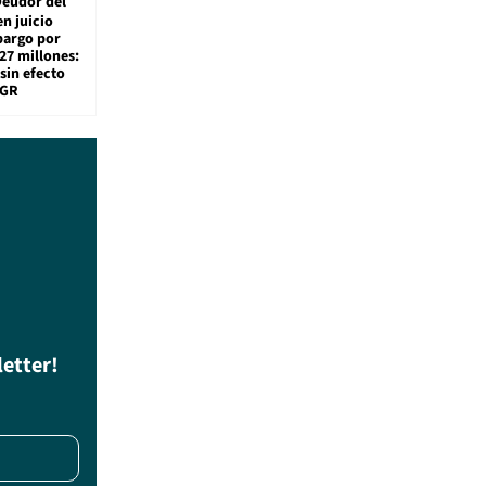
eudor del
en juicio
bargo por
27 millones:
sin efecto
TGR
letter!