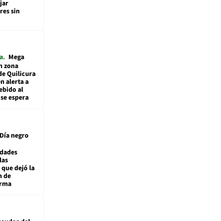
jar
es sin
a
Mega
n zona
de Quilicura
n alerta a
ebido al
 se espera
Día negro
idades
las
 que dejó la
n de
orma