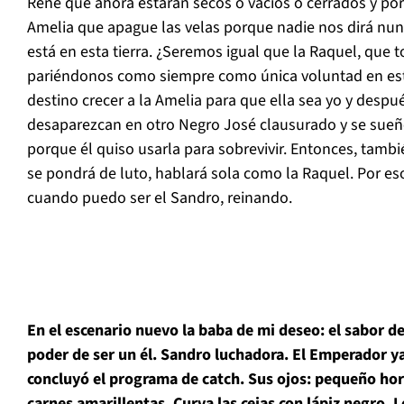
René que ahora estarán secos o vacíos o cerrados y por
Amelia que apague las velas porque nadie nos dirá nun
está en esta tierra. ¿Seremos igual que la Raquel, que 
pariéndonos como siempre como única voluntad en es
destino crecer a la Amelia para que ella sea yo y despué
desaparezcan en otro Negro José clausurado y se sueñ
porque él quiso usarla para sobrevivir. Entonces, tambié
se pondrá de luto, hablará sola como la Raquel. Por es
cuando puedo ser el Sandro, reinando.
En el escenario nuevo la baba de mi deseo: el sabor de
poder de ser un él. Sandro luchadora. El Emperador ya 
concluyó el programa de catch. Sus ojos: pequeño ho
carnes amarillentas. Curva las cejas con lápiz negro. L