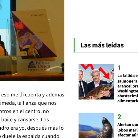
Las más leídas
La fallida 
salmonera 
arancel pr
Washingto
, eso me di cuenta y además
abastecim
alimentari
úmeda, la fianza que nos
tros en el centro, no
 baile y cansarse. Los
Alertan qu
dro era yo, después más lo
lobos mar
afectar aú
e duele la espalda cuando