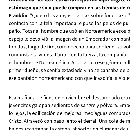
estómago que solo puede comprar en las tiendas de ro
Franklin.
“Quiero los a rayas blancas sobre fondo azul”
contacto con la tela importada le puso los pelos de pu
paño. Tocar al hombre que usó en Norteamérica esos pa
espejo le devolvió la imagen de un Emperador con pant
tobillos, largo de tiro, como hecho para contener su v
conquistar la Violeta Parra, con la fuerza, la compañía, 
el hombre de Norteamérica. Acoplado a ese género, adh
primer dueño, se sentía extasiado y no se cansaba de p
ese pantalón norteamericano con que invadiría la Violet
Esa mañana de fines de noviembre el descampado era e
jovencitos galopan sedientos de sangre y pólvora. Empe
lo lejos, la edificación de mejoras, mediaguas comprad
Cristo. Atravesó con paso lento el tierral. Una cola de 
baldes recortaban la estepa, absortos en el manar de un