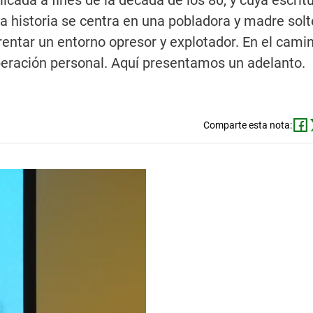
cada a fines de la década de los 80, y cuya escritu
 La historia se centra en una pobladora y madre solt
rentar un entorno opresor y explotador. En el cam
beración personal. Aquí presentamos un adelanto.
Comparte esta nota: