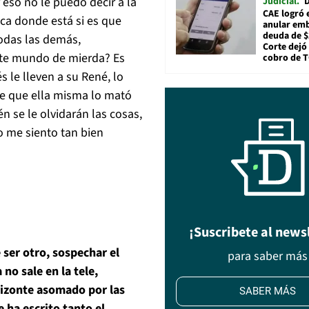
 eso no le puedo decir a la
Judicial
D
CAE logró 
ca donde está si es que
anular em
deuda de $
todas las demás,
Corte dejó 
te mundo de mierda? Es
cobro de 
s le lleven a su René, lo
e que ella misma lo mató
n se le olvidarán las cosas,
o me siento tan bien
¡Suscribete al news
 ser otro, sospechar el
para saber más
no sale en la tele,
rizonte asomado por las
SABER MÁS
e ha escrito tanto el