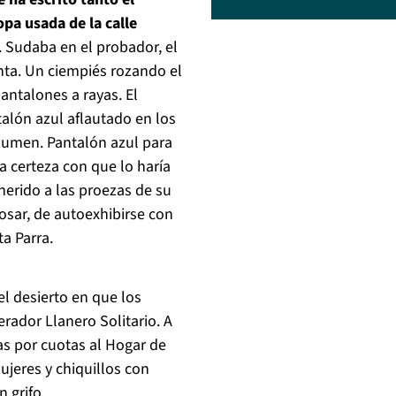
pa usada de la calle
. Sudaba en el probador, el
nta. Un ciempiés rozando el
ntalones a rayas. El
alón azul aflautado en los
olumen. Pantalón azul para
la certeza con que lo haría
erido a las proezas de su
osar, de autoexhibirse con
a Parra.
l desierto en que los
rador Llanero Solitario. A
as por cuotas al Hogar de
mujeres y chiquillos con
 grifo.