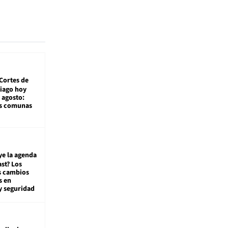
Cortes de
tiago hoy
 agosto:
as comunas
ye la agenda
st? Los
s cambios
s en
y seguridad