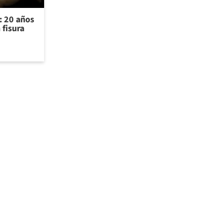
s: 20 años
 fisura