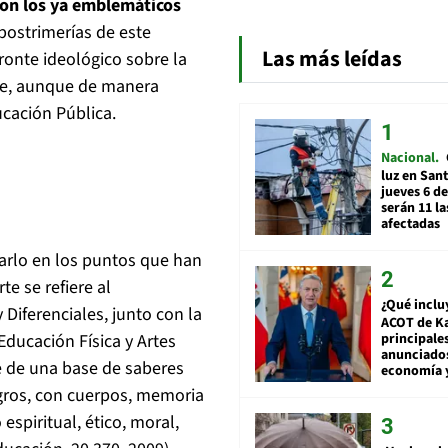
son los ya emblemáticos
postrimerías de este
Las más leídas
ronte ideológico sobre la
rte, aunque de manera
ucación Pública.
Nacional
luz en San
jueves 6 de
serán 11 l
afectadas
varlo en los puntos que han
te se refiere al
¿Qué inclu
Diferenciales, junto con la
ACOT de Ka
principale
Educación Física y Artes
anunciado
e de una base de saberes
economía 
gros, con cuerpos, memoria
 espiritual, ético, moral,