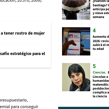
Educación, 20.370, 2009).
¿Vuelven la
Santiago? 
anticipa po
y nieve est
semana
 a tener rostro de mujer
Aumento d
2026: revi
subirá el 
tu edad
safío estratégico para el
Ciencias
Lincolao a 
humanidad
matemátic
postdocto
complica 
la ciencia
presupuestario,
remial para conseguir