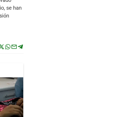
evado
io, se han
sión