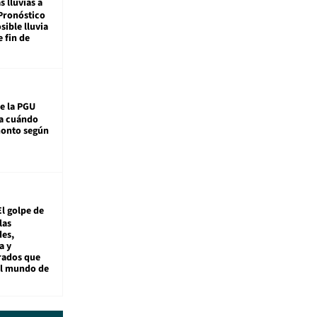
s lluvias a
Pronóstico
sible lluvia
e fin de
e la PGU
sa cuándo
monto según
El golpe de
las
es,
a y
rados que
al mundo de