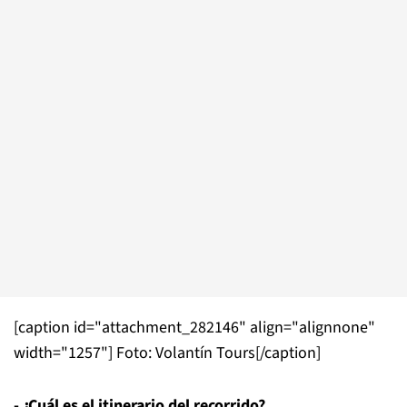
[caption id="attachment_282146" align="alignnone"
width="1257"]
Foto: Volantín Tours[/caption]
- ¿Cuál es el itinerario del recorrido?