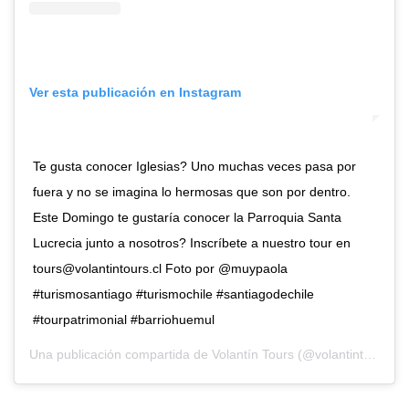
Ver esta publicación en Instagram
Te gusta conocer Iglesias? Uno muchas veces pasa por
fuera y no se imagina lo hermosas que son por dentro.
Este Domingo te gustaría conocer la Parroquia Santa
Lucrecia junto a nosotros? Inscríbete a nuestro tour en
tours@volantintours.cl
Foto por @muypaola
#turismosantiago #turismochile #santiagodechile
#tourpatrimonial #barriohuemul
Una publicación compartida de
Volantín Tours
(@volantintours) el