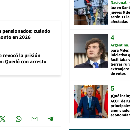
Nacional
luz en San
jueves 6 de
serán 11 l
afectadas
ra pensionados: cuándo
 monto en 2026
Argentina
para Milei:
 revocó la prisión
iniciativa 
facilitaba 
n: Quedó con arresto
tierras rur
extranjeros
de votos
¿Qué inclu
ACOT de Ka
principale
anunciado
economía 