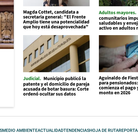
Magda Cottet, candidata a
Adultos mayores
secretaria general: "El Frente
comunitarios impu
Amplio tiene una potencialidad
saludables y enve
que hoy está desaprovechada"
activo en adultos
Aguinaldo de Fiest
Judicial
Municipio publicó la
para pensionados
patente y el domicilio de pareja
comienza el pago y
acusada de botar basura: Corte
monto en 2026
ordenó ocultar sus datos
S
MEDIO AMBIENTE
ACTUALIDAD
TENDENCIAS
HOJA DE RUTA
REPORTA