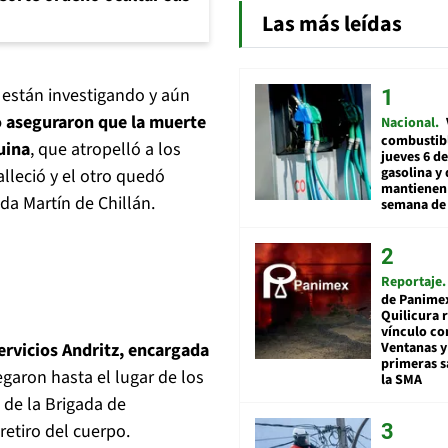
Las más leídas
 están investigando y aún
o aseguraron que la muerte
Nacional
combustibl
uina
, que atropelló a los
jueves 6 de
gasolina y 
lleció y el otro quedó
mantienen 
da Martín de Chillán.
semana de 
Reportaje
de Panime
Quilicura 
vínculo co
ervicios Andritz, encargada
Ventanas y
primeras s
egaron hasta el lugar de los
la SMA
de la Brigada de
retiro del cuerpo.