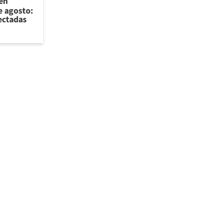
 en
e agosto:
ectadas