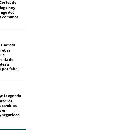
Cortes de
tiago hoy
 agosto:
as comunas
Derrota
 retira
que
venta de
ales a
 por falta
ye la agenda
st? Los
s cambios
s en
y seguridad