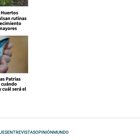
Huertos
lsan rutinas
jecimiento
 mayores
as Patrias
: cuándo
 cuál será el
JES
ENTREVISTAS
OPINIÓN
MUNDO