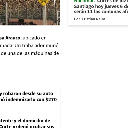
Nacional
Cortes de luz
Santiago hoy jueves 6 d
serán 11 las comunas af
Por
Cristian Neira
sa Arauco
, ubicado en
jornada. Un trabajador murió
te de una de las máquinas de
 y robaron desde su auto
nó indemnizarlo con $270
tente y el domicilio de
Corte ordenó ocultar sus