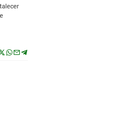
talecer
ue