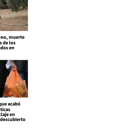
no, muerte
s de los
ados en
 que acabó
ticas
claje en
l descubierto