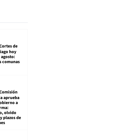
Cortes de
tiago hoy
 agosto:
as comunas
Comisión
da aprueba
gobierno a
rma:
, olvido
y plazos de
mes