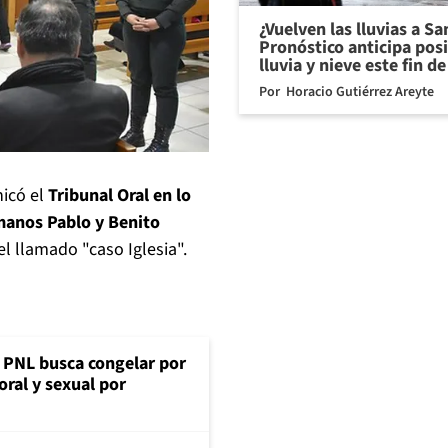
¿Vuelven las lluvias a S
Pronóstico anticipa pos
lluvia y nieve este fin 
Por
Horacio Gutiérrez Areyte
nicó el
Tribunal Oral en lo
manos Pablo y Benito
l llamado "caso Iglesia".
: PNL busca congelar por
oral y sexual por