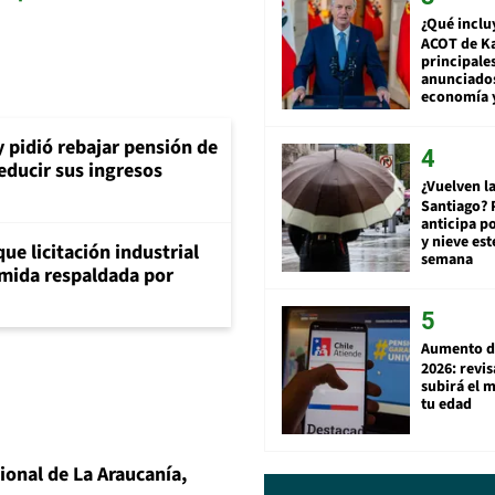
¿Qué inclu
ACOT de Ka
principale
anunciado
economía 
y pidió rebajar pensión de
reducir sus ingresos
¿Vuelven la
Santiago? 
anticipa po
y nieve est
ue licitación industrial
semana
umida respaldada por
Aumento d
2026: revi
subirá el 
tu edad
gional de La Araucanía,