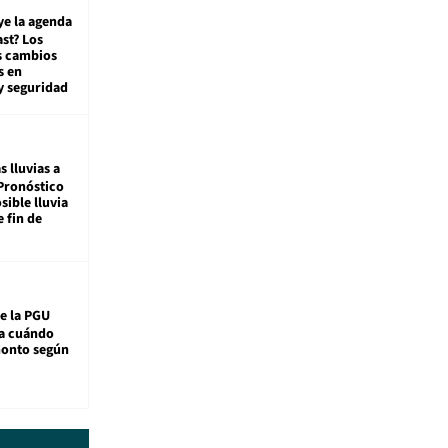
ye la agenda
st? Los
s cambios
s en
y seguridad
s lluvias a
Pronóstico
sible lluvia
e fin de
e la PGU
sa cuándo
monto según