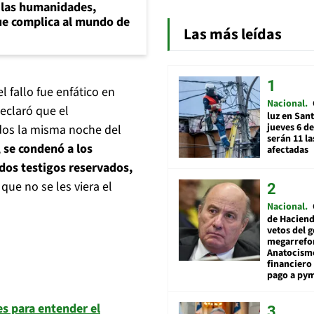
a las humanidades,
e complica al mundo de
Las más leídas
 fallo fue enfático en
Nacional
declaró que el
luz en San
jueves 6 de
dos la misma noche del
serán 11 l
,
se condenó a los
afectadas
dos testigos reservados,
que no se les viera el
Nacional
de Hacien
vetos del 
megarrefo
Anatocismo
financiero 
pago a py
es para entender el