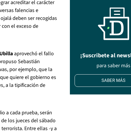
rar acreditar el carácter
versas falencias e
 ojalá deben ser recogidas
r con el exceso de
Ubilla
aprovechó el fallo
¡Suscribete al news
e propuso Sebastián
para saber más
vas, por ejemplo, que la
que quiere el gobierno es
SABER MÁS
, a la tipificación de
 dio a cada prueba, serán
o de los jueces del sábado
errorista. Entre ellas -y a