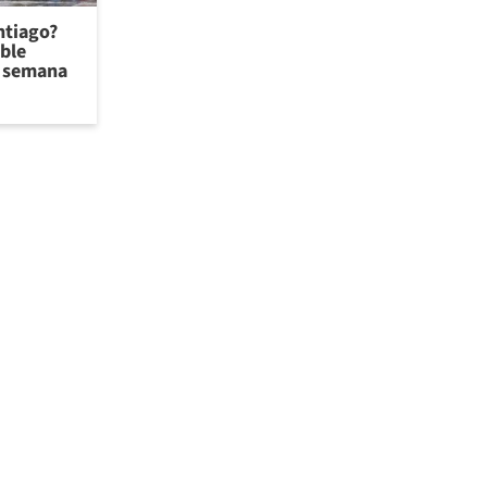
antiago?
ible
de semana