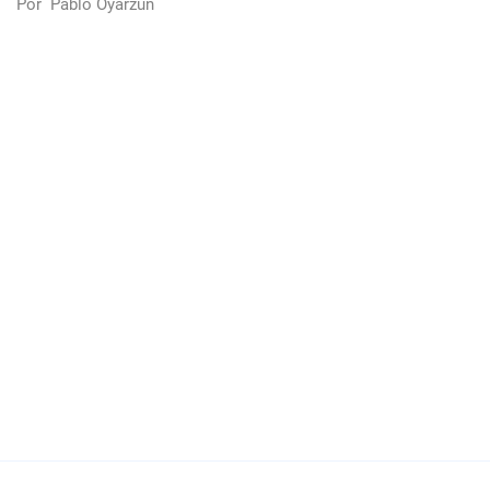
Por
Pablo Oyarzún