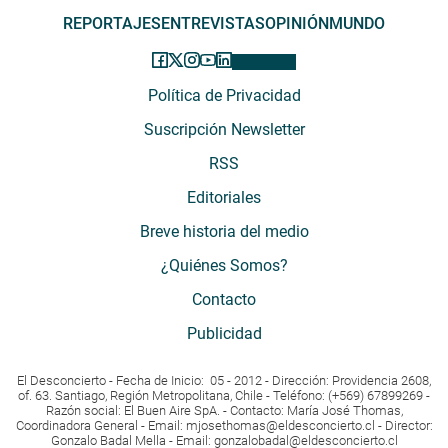
REPORTAJES
ENTREVISTAS
OPINIÓN
MUNDO
Política de Privacidad
Suscripción Newsletter
RSS
Editoriales
Breve historia del medio
¿Quiénes Somos?
Contacto
Publicidad
El Desconcierto - Fecha de Inicio: 05 - 2012 - Dirección: Providencia 2608,
of. 63. Santiago, Región Metropolitana, Chile - Teléfono: (+569) 67899269 -
Razón social: El Buen Aire SpA. - Contacto: María José Thomas,
Coordinadora General - Email:
mjosethomas@eldesconcierto.cl
- Director:
Gonzalo Badal Mella - Email:
gonzalobadal@eldesconcierto.cl