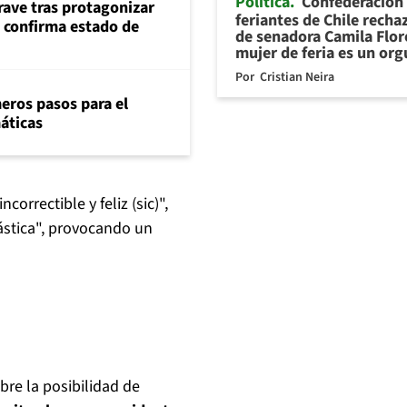
Política
Confederación
rave tras protagonizar
feriantes de Chile recha
s confirma estado de
de senadora Camila Flor
mujer de feria es un org
Por
Cristian Neira
eros pasos para el
máticas
correctible y feliz (sic)",
ástica", provocando un
bre la posibilidad de