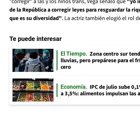
"corregir" a las y los niños trans, Vega señaló que
"yo i
de la República a corregir leyes para resguardar la ri
que es su diversidad"
. La actriz también elogió el rol 
Te puede interesar
Zona centro sur tend
El Tiempo
lluvias, pero prepárese para el f
cero
IPC de julio sube 0,1
Economía
a 3,5%: alimentos impulsan las a