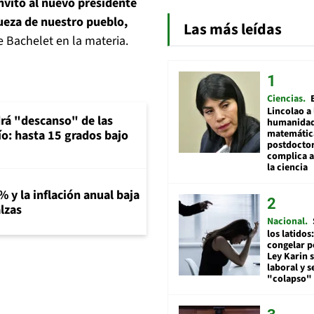
nvito al nuevo presidente
queza de nuestro pueblo,
Las más leídas
de Bachelet en la materia.
Ciencias
Lincolao a 
rá "descanso" de las
humanidad
matemátic
río: hasta 15 grados bajo
postdocto
complica 
la ciencia
% y la inflación anual baja
lzas
Nacional
los latidos
congelar p
Ley Karin 
laboral y s
"colapso" 