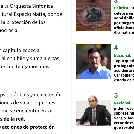
e la Orquesta Sinfónica
Política
O
celebra en
ltural Espacio Matta, donde
admisibili
 la protección de los
por megar
oficialismo
mocracia.
dramatis
n capítulo especial
Nacional
ial en Chile y suma alertas
Tapia qued
protagoniz
e que "no tengamos más
accidente 
Carabiner
estado de 
psiquiátricos y de reclusión
ciones de vida de quienes
Nacional
piden revo
name se encuentra en su
sobreseimi
Sergio Jad
 de la red,
error de m
 acciones de protección
que resolv