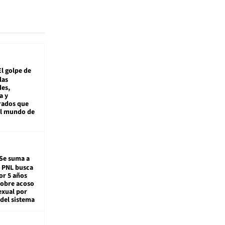
El golpe de
las
es,
a y
rados que
al mundo de
Se suma a
: PNL busca
or 5 años
sobre acoso
exual por
del sistema