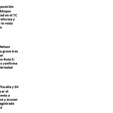
posición
 bloque
dad en el TC
reforma y
 le resta
mo
Nelson
a grave tras
ar
en Ruta 5:
os confirma
ebriedad
Fiscalía y SII
car el
ento a
ue y acusan
agistrada
ió