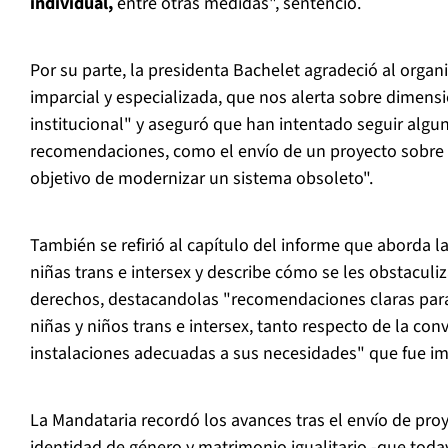
individual,
entre otras medidas", sentenció.
Por su parte, la presidenta Bachelet agradeció al orga
imparcial y especializada, que nos alerta sobre dimensi
institucional" y aseguró que han intentado seguir algu
recomendaciones, como el envío de un proyecto sobre l
objetivo de modernizar un sistema obsoleto".
También se refirió al capítulo del informe que aborda l
niñas trans e intersex y describe cómo se les obstaculiza
derechos, destacandolas "recomendaciones claras para
niñas y niños trans e intersex, tanto respecto de la con
instalaciones adecuadas a sus necesidades" que fue i
La Mandataria recordó los avances tras el envío de pro
identidad de género y matrimonio igualitario -que toda