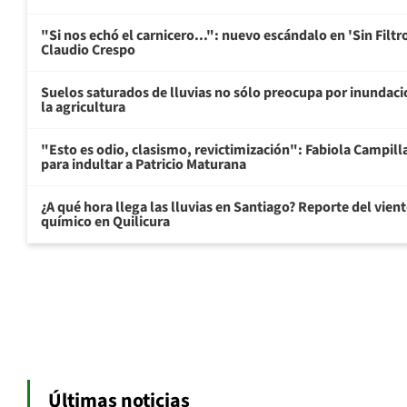
"Si nos echó el carnicero...": nuevo escándalo en 'Sin Filtr
Claudio Crespo
Suelos saturados de lluvias no sólo preocupa por inundacio
la agricultura
"Esto es odio, clasismo, revictimización": Fabiola Campill
para indultar a Patricio Maturana
¿A qué hora llega las lluvias en Santiago? Reporte del vie
químico en Quilicura
Últimas noticias