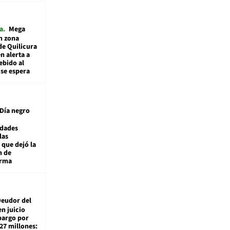
a
Mega
n zona
de Quilicura
n alerta a
ebido al
 se espera
Día negro
idades
las
 que dejó la
n de
orma
eudor del
en juicio
bargo por
27 millones: