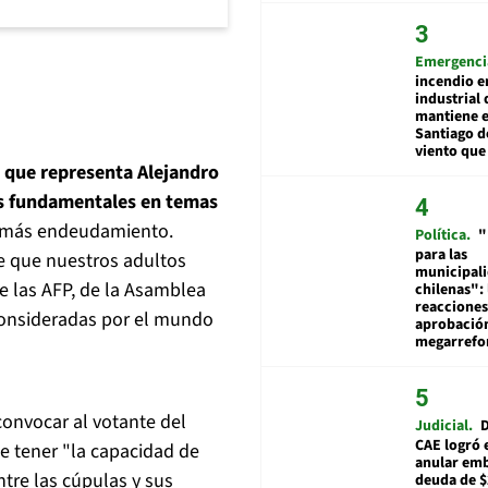
Emergenci
incendio e
industrial 
mantiene e
Santiago d
viento que
o que representa Alejandro
es fundamentales en temas
e más endeudamiento.
Política
"
para las
e que nuestros adultos
municipal
e las AFP, de la Asamblea
chilenas": 
reacciones
 consideradas por el mundo
aprobació
megarref
convocar al votante del
Judicial
D
CAE logró 
e tener "la capacidad de
anular em
tre las cúpulas y sus
deuda de $