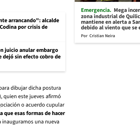
Emergencia
Mega ince
zona industrial de Quili
te arrancando": alcalde
mantiene en alerta a Sa
Codina por crisis de
debido al viento que se 
Por
Cristian Neira
en juicio anular embargo
 dejó sin efecto cobro de
para dibujar dicha postura
, quien este jueves afirmó
gociación o acuerdo cupular
ja que esas formas de hacer
a inauguramos una nueva