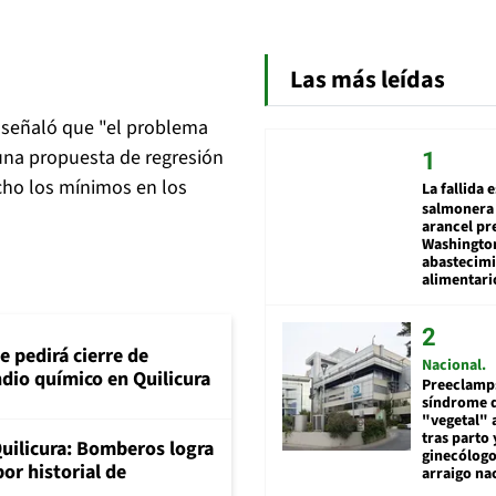
Las más leídas
p señaló que "el problema
una propuesta de regresión
cho los mínimos en los
La fallida 
salmonera 
arancel pr
Washingto
abastecim
alimentari
 pedirá cierre de
Nacional
dio químico en Quilicura
Preeclamps
síndrome 
"vegetal" 
tras parto 
uilicura: Bomberos logra
ginecólog
or historial de
arraigo na