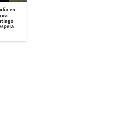
ndio en
cura
ntiago
espera