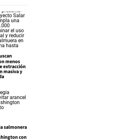
uscan
 con menos
e extracción
ón masiva y
da
gia salmonera
l
shington con