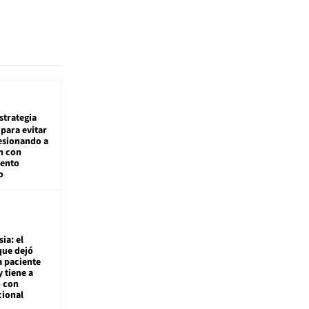
estrategia
para evitar
esionando a
n con
iento
o
ia: el
que dejó
a paciente
y tiene a
o con
cional