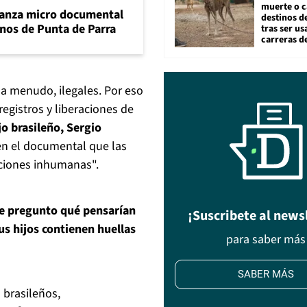
muerte o c
lanza micro documental
destinos de
nos de Punta de Parra
tras ser u
carreras d
 a menudo, ilegales. Por eso
registros y liberaciones de
o brasileño, Sergio
 en el documental que las
iciones inhumanas".
e pregunto qué pensarían
¡Suscribete al news
us hijos contienen huellas
para saber más
SABER MÁS
 brasileños,