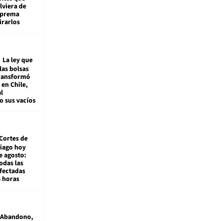
viera de
Suprema
irarlos
La ley que
las bolsas
transformó
e en Chile,
l
o sus vacíos
Cortes de
tiago hoy
e agosto:
odas las
fectadas
8 horas
Abandono,