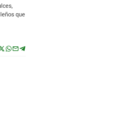
lces,
sileños que