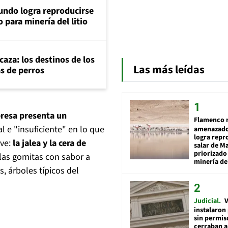
ndo logra reproducirse
 para minería del litio
aza: los destinos de los
Las más leídas
as de perros
resa presenta un
Flamenco 
 e "insuficiente" en lo que
amenazado
logra repr
ve:
la jalea y la cera de
salar de M
priorizado
 las gomitas con sabor a
minería del
, árboles típicos del
Judicial
V
instalaron
sin permis
cerraban a