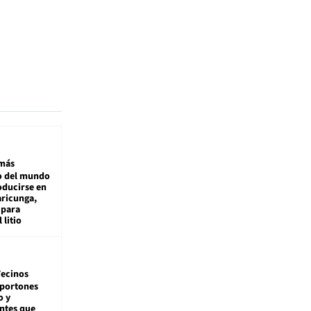
más
 del mundo
oducirse en
aricunga,
 para
 litio
ecinos
 portones
o y
ntes que