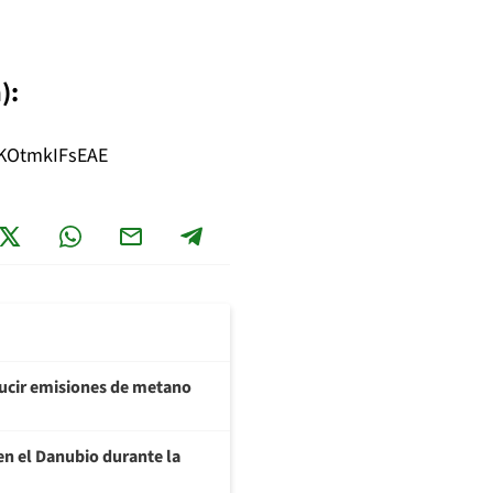
):
=KOtmkIFsEAE
ducir emisiones de metano
en el Danubio durante la