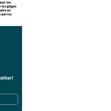
aza: los
 los galgos
sados en
e perros
letter!