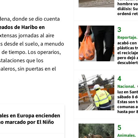
hombre vol
diálisis: 
ordenó ret
adena, donde se dio cuenta
leados de Haribo en
xtensas jornadas al aire
Reportaje
as desde el suelo, a menudo
acabó con 
plásticas 
s de tiempo. Los operarios,
el reciclaj
pero dejó a
stalaciones que los
descubiert
aleros, sin puertas en el
Nacional
luz en San
sábado 8 d
Estas son t
comunas a
hasta por 
tales en Europa encienden
ano marcado por El Niño
Animales