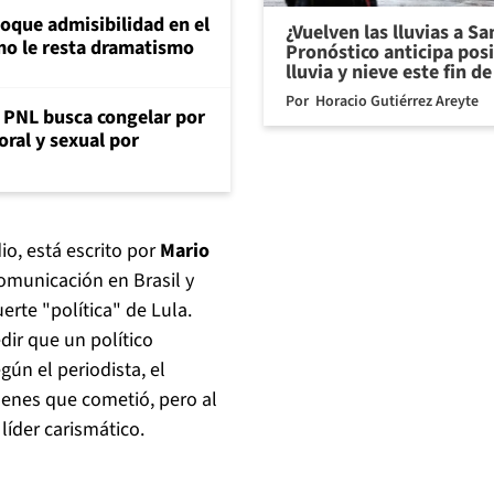
loque admisibilidad en el
¿Vuelven las lluvias a S
mo le resta dramatismo
Pronóstico anticipa pos
lluvia y nieve este fin 
Por
Horacio Gutiérrez Areyte
: PNL busca congelar por
oral y sexual por
o, está escrito por
Mario
omunicación en Brasil y
uerte "política" de Lula.
dir que un político
ún el periodista, el
ímenes que cometió, pero al
íder carismático.