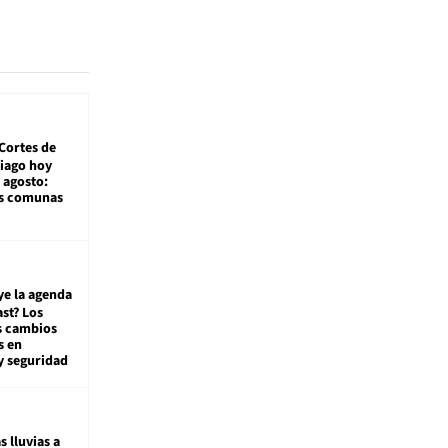
Cortes de
tiago hoy
 agosto:
as comunas
ye la agenda
st? Los
s cambios
s en
y seguridad
s lluvias a