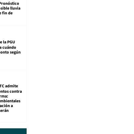
Pronóstico
sible lluvia
e fin de
e la PGU
sa cuándo
monto según
TC admite
ntos contra
rma:
ambientales
ación a
serán