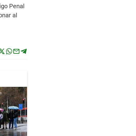
digo Penal
onar al