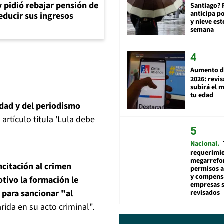
y pidió rebajar pensión de
Santiago? 
anticipa po
reducir sus ingresos
y nieve est
semana
Aumento d
2026: revi
subirá el 
tu edad
lidad y del periodismo
artículo titula 'Lula debe
Nacional
requerimie
megarrefo
ncitación al crimen
permisos 
y compens
otivo la formación le
empresas 
 para sancionar "al
revisados
arida en su acto criminal".