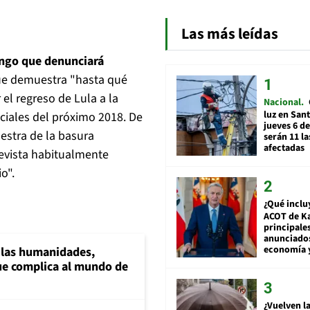
Las más leídas
ingo que denunciará
e demuestra "hasta qué
 el regreso de Lula a la
Nacional
luz en San
nciales del próximo 2018. De
jueves 6 de
uestra de la basura
serán 11 l
afectadas
revista habitualmente
o".
¿Qué inclu
ACOT de Ka
principale
anunciado
economía 
a las humanidades,
e complica al mundo de
¿Vuelven la