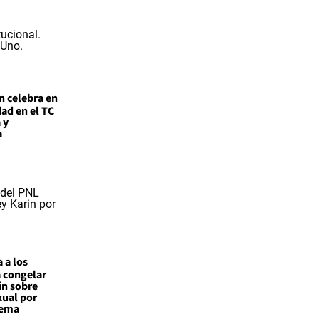
n celebra en
ad en el TC
 y
a
 a los
a congelar
in sobre
xual por
tema