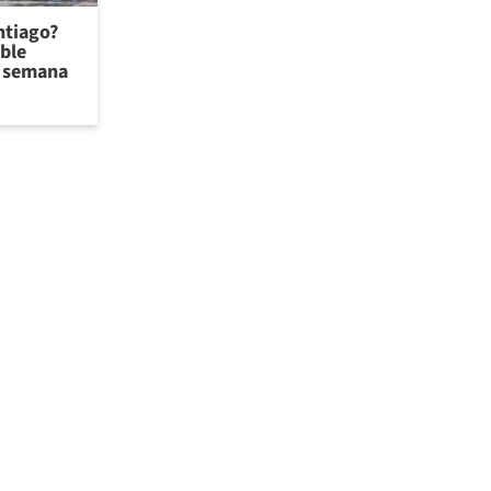
antiago?
ible
de semana