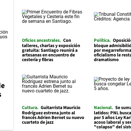
Oficios ancestrales
Con
Política
Oposició
talleres, charlas y exposición
bloque admisibilid
gratuita: Santiago reunirá a
por megarreforma
artesanas en encuentro de
oficialismo le rest
cestería y fibras
dramatismo
de
s
Cultura
Guitarrista Mauricio
Nacional
Se suma
Rodríguez estrena junto al
latidos: PNL busc
francés Adrien Bernet su nuevo
por 5 años Ley Kar
cuarteto de jazz
acoso laboral y se
"colapso" del sis