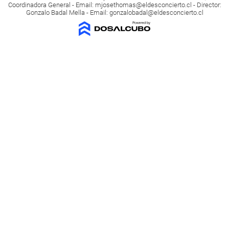
Coordinadora General - Email:
mjosethomas@eldesconcierto.cl
- Director:
Gonzalo Badal Mella - Email:
gonzalobadal@eldesconcierto.cl