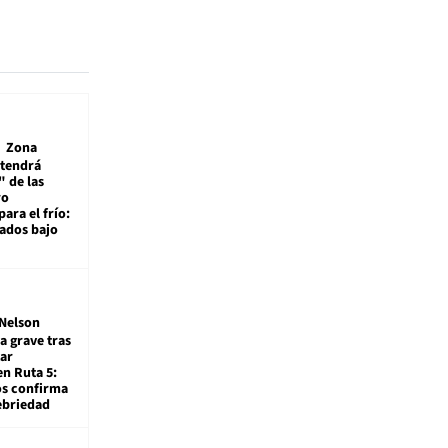
Zona
 tendrá
 de las
ro
ara el frío:
rados bajo
Nelson
a grave tras
ar
en Ruta 5:
os confirma
ebriedad