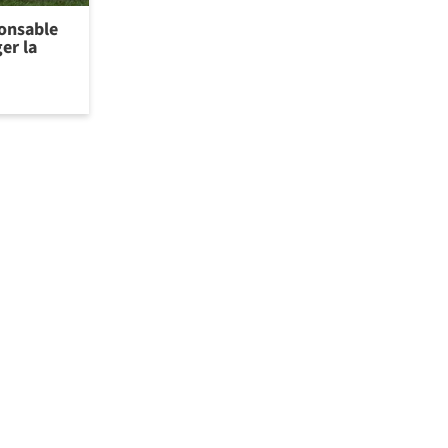
ponsable
er la