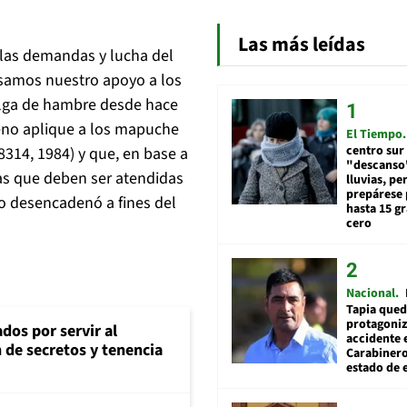
Las más leídas
e las demandas y lucha del
samos nuestro apoyo a los
lga de hambre desde hace
eno aplique a los mapuche
El Tiempo
centro sur
18314, 1984) y que, en base a
"descanso"
cas que deben ser atendidas
lluvias, pe
prepárese p
no desencadenó a fines del
hasta 15 g
cero
Nacional
Tapia qued
protagoniz
dos por servir al
accidente 
n de secretos y tenencia
Carabiner
estado de 