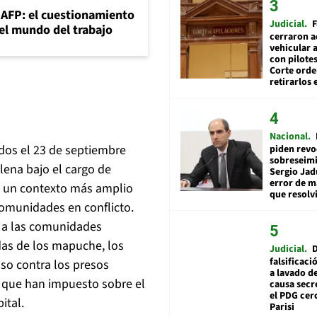
+AFP: el cuestionamiento
Judicial
F
 el mundo del trabajo
cerraron a
vehicular a
con pilotes
Corte ord
retirarlos 
Nacional
dos el 23 de septiembre
piden revo
sobreseimi
ilena bajo el cargo de
Sergio Jad
error de m
 en un contexto más amplio
que resolv
comunidades en conflicto.
l a las comunidades
das de los mapuche, los
Judicial
falsificaci
so contra los presos
a lavado de
o que han impuesto sobre el
causa secr
el PDG cer
ital.
Parisi