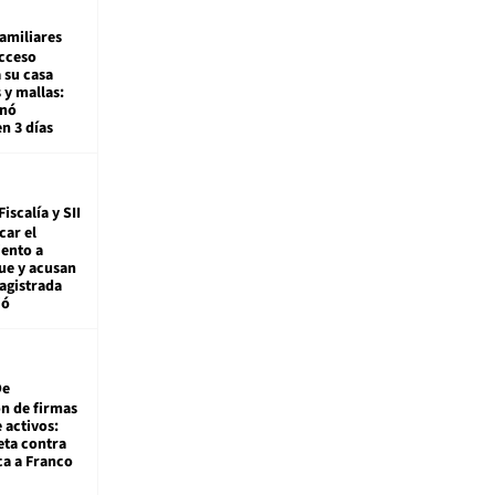
amiliares
cceso
 su casa
 y mallas:
enó
en 3 días
Fiscalía y SII
car el
ento a
ue y acusan
agistrada
ió
De
ón de firmas
 activos:
eta contra
ca a Franco