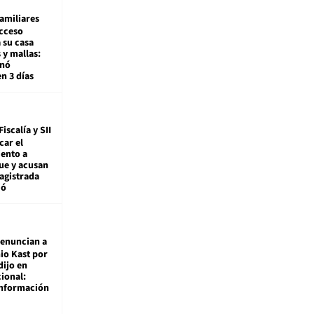
amiliares
cceso
 su casa
 y mallas:
enó
en 3 días
Fiscalía y SII
car el
ento a
ue y acusan
agistrada
ió
enuncian a
io Kast por
dijo en
ional:
información