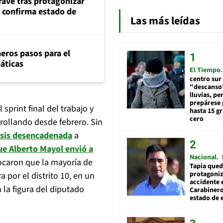
rave tras protagonizar
s confirma estado de
Las más leídas
eros pasos para el
máticas
El Tiempo
centro sur
"descanso"
lluvias, pe
prepárese p
sprint final del trabajo y
hasta 15 g
cero
rrollando desde febrero. Sin
isis desencadenada
a
que Alberto Mayol envió a
Nacional
vocaron que la mayoría de
Tapia qued
protagoniz
por el distrito 10, en un
accidente 
 la figura del diputado
Carabiner
estado de 