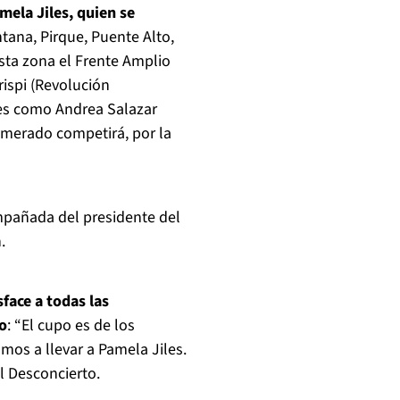
mela Jiles, quien se
ntana, Pirque, Puente Alto,
sta zona el Frente Amplio
rispi (Revolución
res como Andrea Salazar
omerado competirá, por la
ompañada del presidente del
.
sface a todas las
ro
: “El cupo es de los
os a llevar a Pamela Jiles.
l Desconcierto.