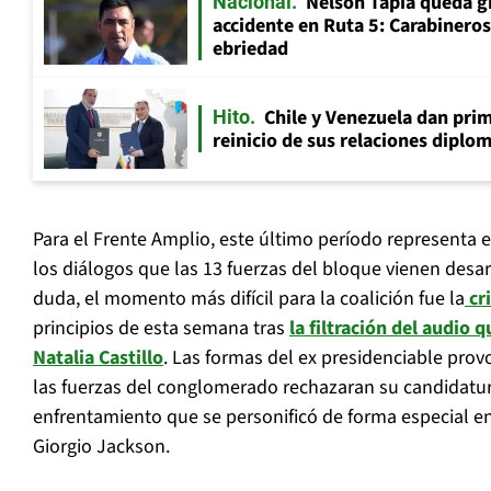
Nelson Tapia queda g
Nacional
accidente en Ruta 5: Carabinero
ebriedad
Chile y Venezuela dan prim
Hito
reinicio de sus relaciones diplo
Para el Frente Amplio, este último período representa el 
los diálogos que las 13 fuerzas del bloque vienen desa
duda, el momento más difícil para la coalición fue la
cr
principios de esta semana tras
la filtración del audio 
Natalia Castillo
. Las formas del ex presidenciable pro
las fuerzas del conglomerado rechazaran su candidatura 
enfrentamiento que se personificó de forma especial en
Giorgio Jackson.