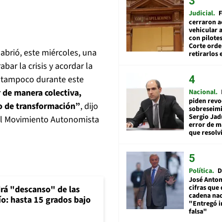
Judicial
F
cerraron a
vehicular a
con pilotes
Corte ord
 abrió, este miércoles, una
retirarlos 
ar la crisis y acordar la
 y tampoco durante este
 de manera colectiva,
Nacional
piden revo
vo de transformación”
, dijo
sobreseimi
Sergio Jad
del Movimiento Autonomista
error de m
que resolv
Política
D
José Anton
cifras que 
rá "descanso" de las
cadena nac
río: hasta 15 grados bajo
"Entregó 
falsa"