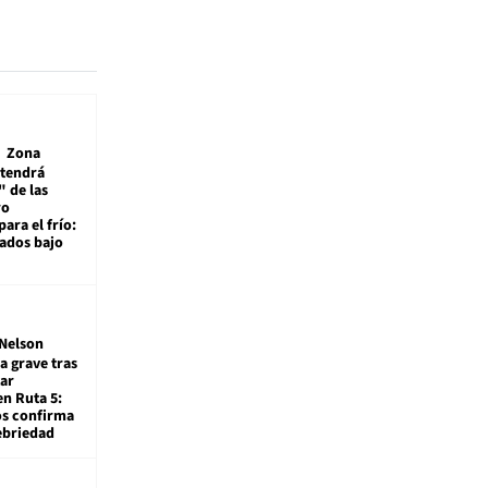
Zona
 tendrá
 de las
ro
ara el frío:
rados bajo
Nelson
a grave tras
ar
en Ruta 5:
os confirma
ebriedad