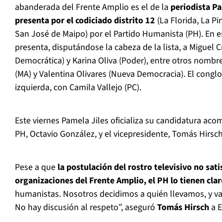
abanderada del Frente Amplio es el de la
periodista Pa
presenta por el codiciado distrito 12
(La Florida, La Pi
San José de Maipo) por el Partido Humanista (PH). En e
presenta, disputándose la cabeza de la lista, a Miguel C
Democrática) y Karina Oliva (Poder), entre otros nomb
(MA) y Valentina Olivares (Nueva Democracia). El congl
izquierda, con Camila Vallejo (PC).
Este viernes Pamela Jiles oficializa su candidatura ac
PH, Octavio González, y el vicepresidente, Tomás Hirsch
Pese a que
la postulación del rostro televisivo no sati
organizaciones del Frente Amplio, el PH lo tienen cla
humanistas. Nosotros decidimos a quién llevamos, y vam
No hay discusión al respeto”, aseguró
Tomás Hirsch
a E