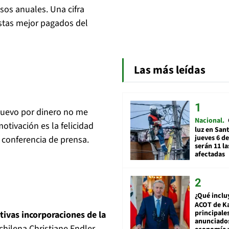
esos anuales. Una cifra
stas mejor pagados del
Las más leídas
uevo por dinero no me
Nacional
otivación es la felicidad
luz en San
jueves 6 de
a conferencia de prensa.
serán 11 l
afectadas
¿Qué inclu
ACOT de Ka
principale
tivas incorporaciones de la
anunciado
chilena Christiane Endler,