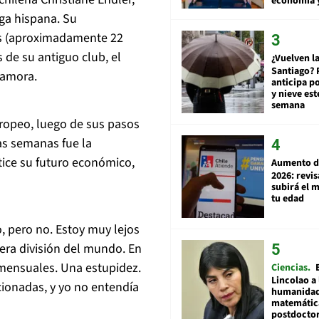
economía 
iga hispana. Su
ros (aproximadamente 22
 de su antiguo club, el
¿Vuelven la
Santiago? 
Zamora.
anticipa po
y nieve est
semana
uropeo, luego de sus pasos
as semanas fue la
tice su futuro económico,
Aumento d
2026: revi
subirá el 
tu edad
 pero no. Estoy muy lejos
era división del mundo. En
 mensuales. Una estupidez.
Ciencias
Lincolao a 
cionadas, y yo no entendía
humanidad
matemátic
postdocto