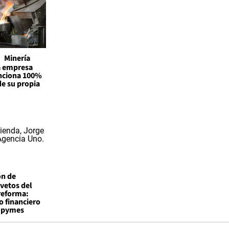
Minería
la empresa
unciona 100%
de su propia
ón de
vetos del
reforma:
o financiero
a pymes