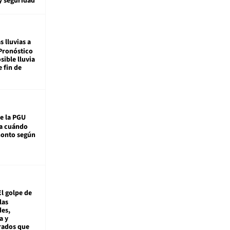
y seguridad
s lluvias a
Pronóstico
sible lluvia
e fin de
e la PGU
sa cuándo
monto según
El golpe de
las
es,
a y
rados que