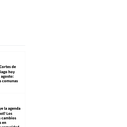
Cortes de
tiago hoy
 agosto:
as comunas
ye la agenda
st? Los
s cambios
s en