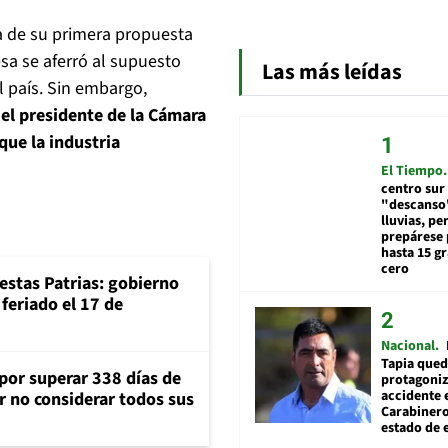
ga de su primera propuesta
sa se aferró al supuesto
Las más leídas
 país. Sin embargo,
 el presidente de la Cámara
que la industria
El Tiempo
centro sur
"descanso"
lluvias, pe
prepárese p
hasta 15 g
cero
iestas Patrias: gobierno
feriado el 17 de
Nacional
Tapia qued
 por superar 338 días de
protagoniz
accidente 
r no considerar todos sus
Carabiner
estado de 