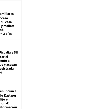
amiliares
cceso
 su casa
 y mallas:
enó
en 3 días
Fiscalía y SII
car el
ento a
ue y acusan
agistrada
ió
enuncian a
io Kast por
dijo en
ional:
información