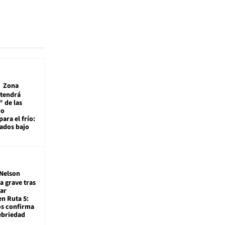
Zona
 tendrá
 de las
ro
ara el frío:
rados bajo
Nelson
a grave tras
ar
en Ruta 5:
os confirma
ebriedad