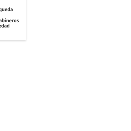
 queda
rabineros
iedad