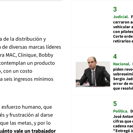
Judicial
F
cerraron a
vehicular a
con pilotes
Corte ord
 de la distribución y
retirarlos 
a de diversas marcas líderes
ura MAC, Clinique, Bobby
, contemplan un producto
Nacional
piden revo
, con un costo
sobreseimi
 a seis ingresos mínimos
Sergio Jad
error de m
que resolv
o esfuerzo humano, que
Política
D
s y frustración al darse
José Anton
cifras que 
que las metas, y por lo
cadena nac
uánto vale un trabajador
"Entregó 