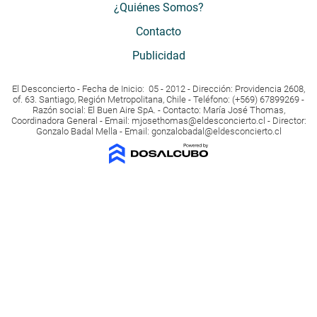
¿Quiénes Somos?
Contacto
Publicidad
El Desconcierto - Fecha de Inicio: 05 - 2012 - Dirección: Providencia 2608,
of. 63. Santiago, Región Metropolitana, Chile - Teléfono: (+569) 67899269 -
Razón social: El Buen Aire SpA. - Contacto: María José Thomas,
Coordinadora General - Email:
mjosethomas@eldesconcierto.cl
- Director:
Gonzalo Badal Mella - Email:
gonzalobadal@eldesconcierto.cl