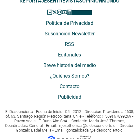
REPORTAJES
ENTREVISTAS
OPINIÓN
MUNDO
Política de Privacidad
Suscripción Newsletter
RSS
Editoriales
Breve historia del medio
¿Quiénes Somos?
Contacto
Publicidad
El Desconcierto - Fecha de Inicio: 05 - 2012 - Dirección: Providencia 2608,
of. 63. Santiago, Región Metropolitana, Chile - Teléfono: (+569) 67899269 -
Razón social: El Buen Aire SpA. - Contacto: María José Thomas,
Coordinadora General - Email:
mjosethomas@eldesconcierto.cl
- Director:
Gonzalo Badal Mella - Email:
gonzalobadal@eldesconcierto.cl